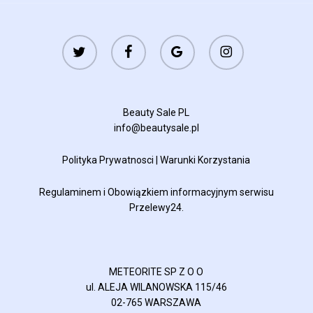
twitter
facebook
google-
instagram
plus
Beauty Sale PL
info@beautysale.pl
Polityka Prywatnosci
|
Warunki Korzystania
Regulaminem
i
Obowiązkiem informacyjnym
serwisu
Przelewy24.
METEORITE SP Z O O
ul. ALEJA WILANOWSKA 115/46
02-765 WARSZAWA