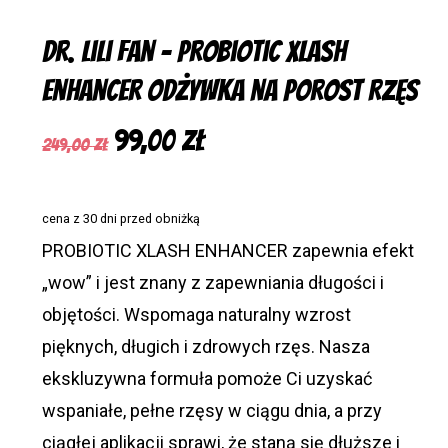
Dr. Lili Fan – Probiotic Xlash
Enhancer Odżywka na Porost Rzęs
Pierwotna
Aktualna
99,00
zł
249,00
zł
cena
cena
wynosiła:
wynosi:
cena z 30 dni przed obniżką
249,00 zł.
99,00 zł.
PROBIOTIC XLASH ENHANCER zapewnia efekt
„wow” i jest znany z zapewniania długości i
objętości. Wspomaga naturalny wzrost
pięknych, długich i zdrowych rzęs. Nasza
ekskluzywna formuła pomoże Ci uzyskać
wspaniałe, pełne rzęsy w ciągu dnia, a przy
ciągłej aplikacji sprawi, że staną się dłuższe i