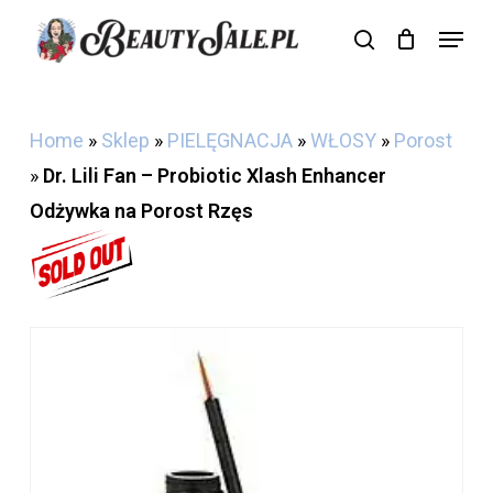
Skip
Menu
search
Cart
to
Close
Cart
main
content
Home
»
Sklep
»
PIELĘGNACJA
»
WŁOSY
»
Porost
»
Dr. Lili Fan – Probiotic Xlash Enhancer
Odżywka na Porost Rzęs