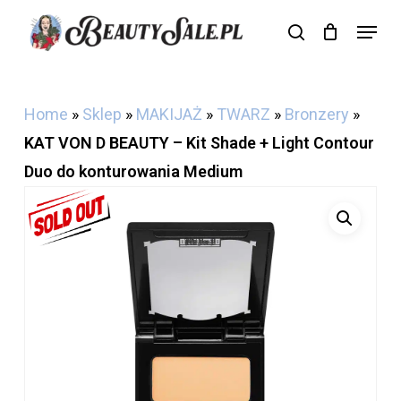
Skip
Menu
search
Cart
to
Close
Cart
main
content
Home
»
Sklep
»
MAKIJAŻ
»
TWARZ
»
Bronzery
»
KAT VON D BEAUTY – Kit Shade + Light Contour
Duo do konturowania Medium