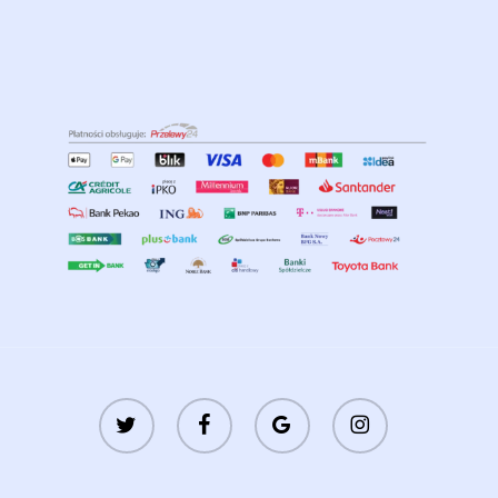
twitter
facebook
google-
instagram
plus