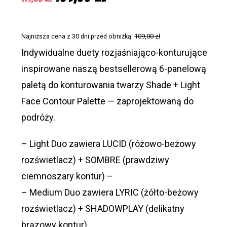
cena
cena
wynosiła:
wynosi:
Najniższa cena z 30 dni przed obniżką:
109,00
zł
119,00 zł.
109,00 zł.
Indywidualne duety rozjaśniająco-konturujące
inspirowane naszą bestsellerową 6-panelową
paletą do konturowania twarzy Shade + Light
Face Contour Palette — zaprojektowaną do
podróży.
– Light Duo zawiera LUCID (różowo-beżowy
rozświetlacz) + SOMBRE (prawdziwy
ciemnoszary kontur) –
– Medium Duo zawiera LYRIC (żółto-beżowy
rozświetlacz) + SHADOWPLAY (delikatny
brązowy kontur)