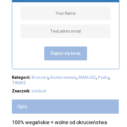
Zapisz się teraz
Kategorii:
Bronzery
,
Konturowanie
,
MAKIJAŻ
,
Pudry
,
TWARZ
Znacznik:
soldout
Opis
100% wegańskie + wolne od okrucieństwa