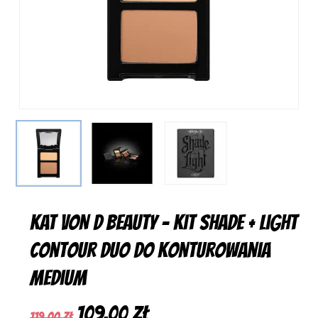
KAT VON D BEAUTY – Kit Shade + Light
Contour Duo do konturowania
Medium
Pierwotna
Aktualna
109,00
zł
119,00
zł