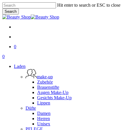
Skip
Hit enter to search or ESC to close
to
Search
main
Close
content
Search
facebook
messenger
email
search
0
Menu
search
0
Menu
Laden
make-up
Zubehör
Brauenstifte
Augen Make-Up
Gesichts Make-Up
Lippen
Düfte
Damen
Herren
Unisex
PFLEGE