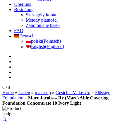
Über uns
Bestellung
Szczegóły konta
Metody płatności
Zapomniane hasło
FAQ
Deutsch
polski
(
Polnisch
)
English
(
Englisch
)
facebook
instagram
messenger
phone
email
Close
Cart
Cart
Home
»
Laden
»
make-up
»
Gesichts Make-Up
»
Flüssige
Foundation
»
Marc Jacobs – Re (Marc) Able Covering
Foundation Concentrate 10 Ivory Light
🔍