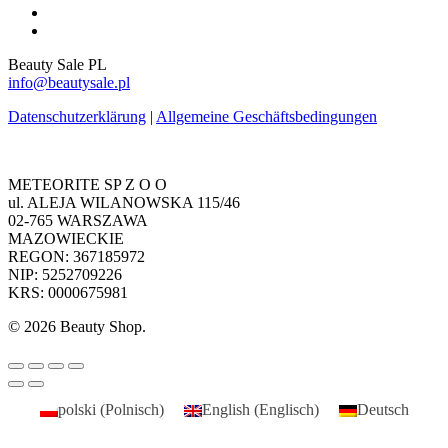
google-
plus
instagram
Beauty Sale PL
info@beautysale.pl
Datenschutzerklärung
|
Allgemeine Geschäftsbedingungen
METEORITE SP Z O O
ul. ALEJA WILANOWSKA 115/46
02-765 WARSZAWA
MAZOWIECKIE
REGON: 367185972
NIP: 5252709226
KRS: 0000675981
© 2026 Beauty Shop.
polski
(
Polnisch
)
English
(
Englisch
)
Deutsch