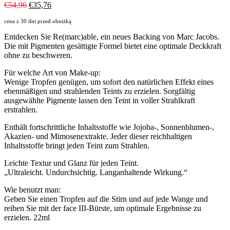
Ursprünglicher
Aktueller
€
54,96
€
35,76
Preis
Preis
cena z 30 dni przed obniżką
war:
ist:
€54,96
€35,76.
Entdecken Sie Re(marc)able, ein neues Backing von Marc Jacobs.
Die mit Pigmenten gesättigte Formel bietet eine optimale Deckkraft
ohne zu beschweren.
Für welche Art von Make-up:
Wenige Tropfen genügen, um sofort den natürlichen Effekt eines
ebenmäßigen und strahlenden Teints zu erzielen. Sorgfältig
ausgewählte Pigmente lassen den Teint in voller Strahlkraft
erstrahlen.
Enthält fortschrittliche Inhaltsstoffe wie Jojoba-, Sonnenblumen-,
Akazien- und Mimosenextrakte. Jeder dieser reichhaltigen
Inhaltsstoffe bringt jeden Teint zum Strahlen.
Leichte Textur und Glanz für jeden Teint.
„Ultraleicht. Undurchsichtig. Langanhaltende Wirkung.“
Wie benutzt man:
Geben Sie einen Tropfen auf die Stirn und auf jede Wange und
reiben Sie mit der face III-Bürste, um optimale Ergebnisse zu
erzielen. 22ml