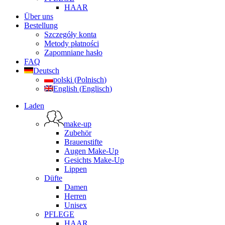
HAAR
Über uns
Bestellung
Szczegóły konta
Metody płatności
Zapomniane hasło
FAQ
Deutsch
polski
(
Polnisch
)
English
(
Englisch
)
Laden
make-up
Zubehör
Brauenstifte
Augen Make-Up
Gesichts Make-Up
Lippen
Düfte
Damen
Herren
Unisex
PFLEGE
HAAR