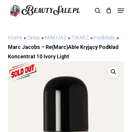
Skip
Menu
search
Cart
to
Close
Cart
main
content
Home
»
Sklep
»
MAKIJAŻ
»
TWARZ
»
Podkłady
»
Marc Jacobs – Re(Marc)Able Kryjący Podkład
Koncentrat 10 Ivory Light