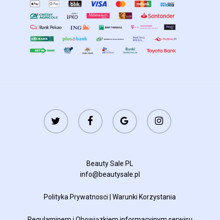
twitter
facebook
google-
instagram
plus
Beauty Sale PL
info@beautysale.pl
Polityka Prywatnosci
|
Warunki Korzystania
Regulaminem
i
Obowiązkiem informacyjnym
serwisu