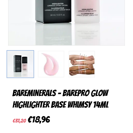
BareMinerals – BarePro Glow
Highlighter Base Whimsy 14ml
Ursprünglicher
Aktueller
€
18,96
€
37,20
Preis
Preis