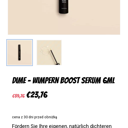
Dime – Wimpern Boost Serum 6ml
Ursprünglicher
Aktueller
€
23,76
€
59,76
Preis
Preis
war:
ist:
cena z 30 dni przed obniżką
€59,76
€23,76.
Fördern Sie Ihre eigenen, natürlich dichteren