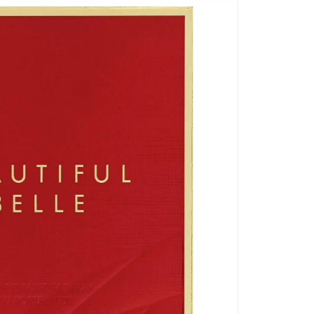
en
fr
Ro
He
mi
wä
ei
Ir
hi
Thi