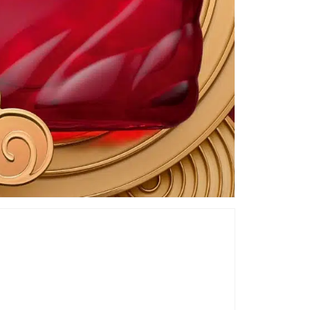
Du
le
na
we
za
be
ei
Ba
La
Ne
kla