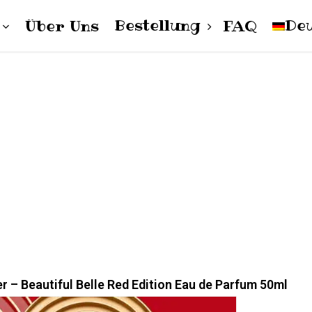
Bestellung
De
Über Uns
FAQ
Cart
pol
Damen
Herren
Unisex
Englis
r – Beautiful Belle Red Edition Eau de Parfum 50ml