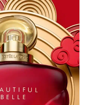
€
9
cen
Es
Ch
20
am
Es
du