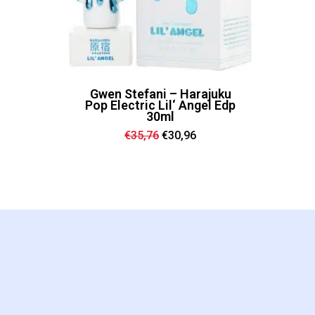
Gwen Stefani – Harajuku
Pop Electric Lil‘ Angel Edp
30ml
Ursprünglicher
Aktueller
€
35,76
€
30,96
Preis
Preis
war:
ist:
€35,76
€30,96.