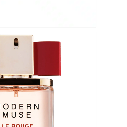
Ei
zu
De
Mo
au
mi
se
Pe
zu
de
ge
De
Du