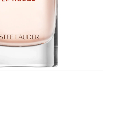
Ro
Au
sc
Br
ro
In
Fr
ko