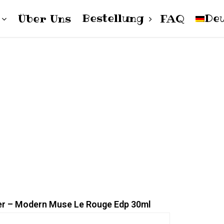
Bestellung
De
Über Uns
FAQ
Cart
pol
Damen
Herren
Unisex
Englis
er – Modern Muse Le Rouge Edp 30ml