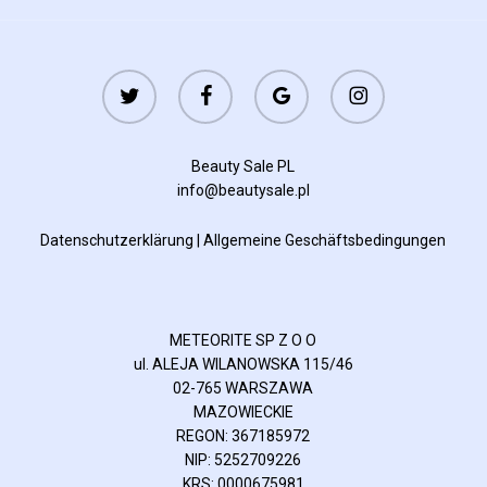
twitter
facebook
google-
instagram
plus
Beauty Sale PL
info@beautysale.pl
Datenschutzerklärung
|
Allgemeine Geschäftsbedingungen
METEORITE SP Z O O
ul. ALEJA WILANOWSKA 115/46
02-765 WARSZAWA
MAZOWIECKIE
REGON: 367185972
NIP: 5252709226
KRS: 0000675981