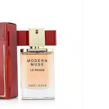
€
5
cen
Es
Ge
Le
pr
vo
fü
die