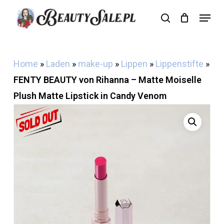
Skip
Menu
search
Cart
to
Close
Cart
main
content
Home
»
Laden
»
make-up
»
Lippen
»
Lippenstifte
»
FENTY BEAUTY von Rihanna – Matte Moiselle
Plush Matte Lipstick in Candy Venom