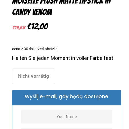
Moiselle Plush Matte Lipstick in
Candy Venom
Ursprünglicher
Aktueller
€
12,00
€
19,68
Preis
Preis
war:
ist:
cena z 30 dni przed obniżką
€19,68
€12,00.
Halten Sie jeden Moment in voller Farbe fest
Nicht vorrätig
Wyślij e-mail, gdy będą dostępne