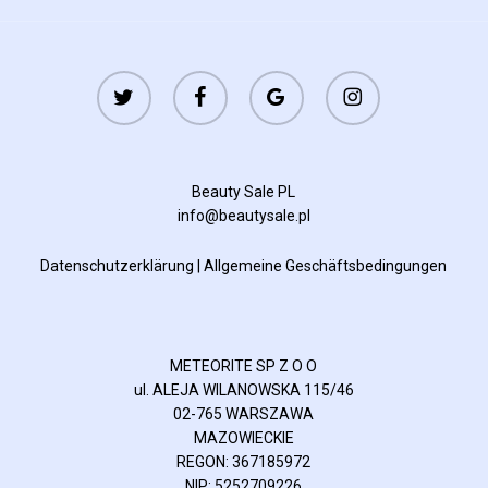
twitter
facebook
google-
instagram
plus
Beauty Sale PL
info@beautysale.pl
Datenschutzerklärung
|
Allgemeine Geschäftsbedingungen
METEORITE SP Z O O
ul. ALEJA WILANOWSKA 115/46
02-765 WARSZAWA
MAZOWIECKIE
REGON: 367185972
NIP: 5252709226