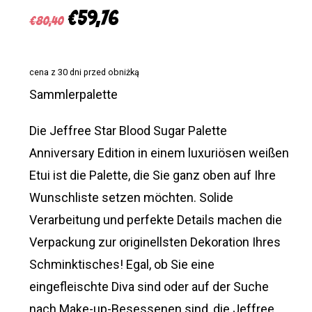
Ursprünglicher
Aktueller
€
59,76
€
80,40
Preis
Preis
war:
ist:
cena z 30 dni przed obniżką
€80,40
€59,76.
Sammlerpalette
Die Jeffree Star Blood Sugar Palette
Anniversary Edition in einem luxuriösen weißen
Etui ist die Palette, die Sie ganz oben auf Ihre
Wunschliste setzen möchten. Solide
Verarbeitung und perfekte Details machen die
Verpackung zur originellsten Dekoration Ihres
Schminktisches! Egal, ob Sie eine
eingefleischte Diva sind oder auf der Suche
nach Make-up-Besessenen sind, die Jeffree