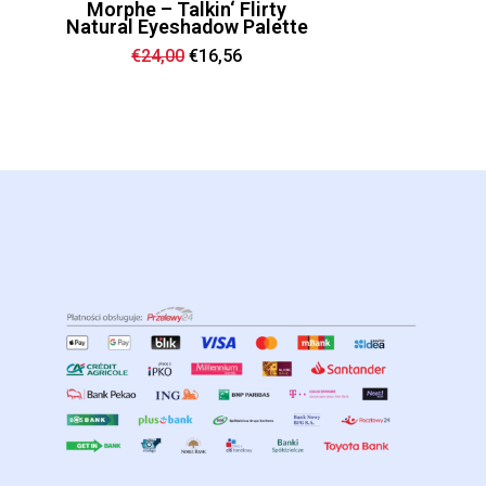
Morphe – Talkin‘ Flirty
Natural Eyeshadow Palette
Ursprünglicher
Aktueller
€
24,00
€
16,56
Preis
Preis
war:
ist:
€24,00
€16,56.