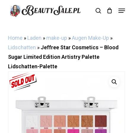
Skip
Menu
search
Cart
to
Close
Cart
main
content
Home
»
Laden
»
make-up
»
Augen Make-Up
»
Lidschatten
»
Jeffree Star Cosmetics – Blood
Sugar Limited Edition Artistry Palette
Lidschatten-Palette