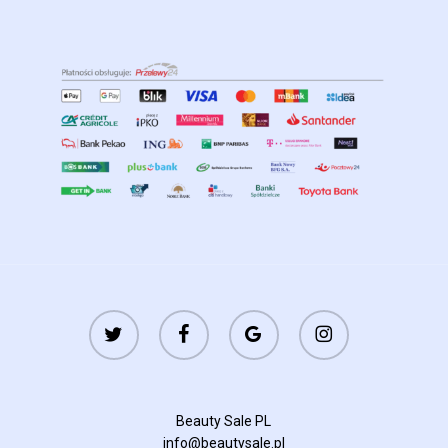
twitter
facebook
google-
instagram
plus
Beauty Sale PL
info@beautysale.pl