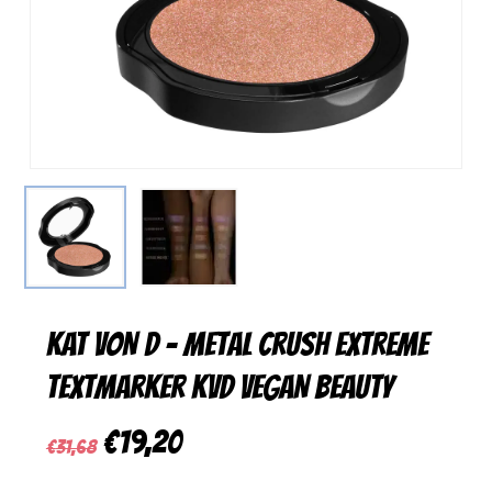
KAT VON D – Metal Crush Extreme
Textmarker KVD VEGAN BEAUTY
Ursprünglicher
Aktueller
€
19,20
€
31,68
Preis
Preis