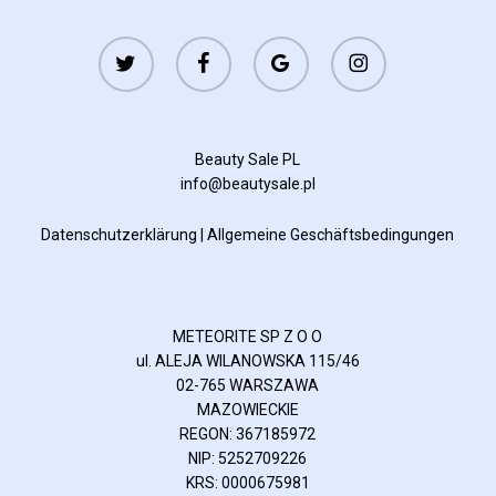
twitter
facebook
google-
instagram
plus
Beauty Sale PL
info@beautysale.pl
Datenschutzerklärung
|
Allgemeine Geschäftsbedingungen
METEORITE SP Z O O
ul. ALEJA WILANOWSKA 115/46
02-765 WARSZAWA
MAZOWIECKIE
REGON: 367185972
NIP: 5252709226
KRS: 0000675981