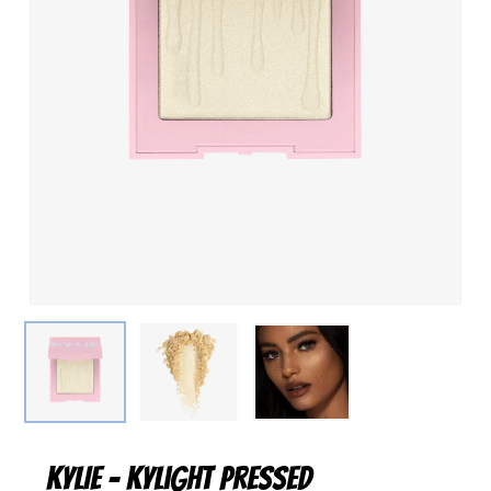
KYLIE – KyLight Pressed