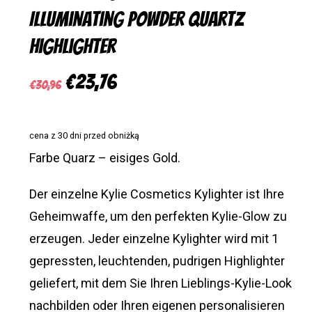
Illuminating Powder Quartz
Highlighter
Ursprünglicher
Aktueller
€
23,76
€
30,96
Preis
Preis
war:
ist:
cena z 30 dni przed obniżką
€30,96
€23,76.
Farbe Quarz – eisiges Gold.
Der einzelne Kylie Cosmetics Kylighter ist Ihre
Geheimwaffe, um den perfekten Kylie-Glow zu
erzeugen. Jeder einzelne Kylighter wird mit 1
gepressten, leuchtenden, pudrigen Highlighter
geliefert, mit dem Sie Ihren Lieblings-Kylie-Look
nachbilden oder Ihren eigenen personalisieren