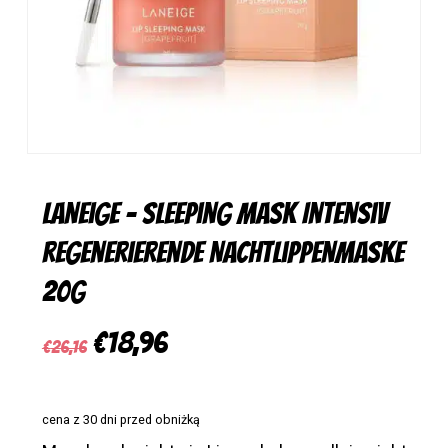
Laneige – Sleeping Mask Intensiv
regenerierende Nachtlippenmaske
20g
Ursprünglicher
Aktueller
€
18,96
€
26,16
Preis
Preis
war:
ist:
cena z 30 dni przed obniżką
€26,16
€18,96.