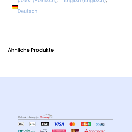
polski
(
Polnisch
)
English
(
Englisch
)
Deutsch
Ähnliche Produkte