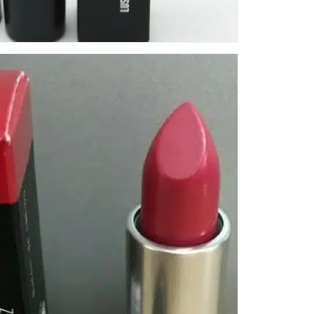
Kat
MA
be
ei