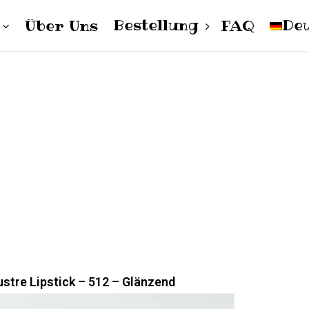
Bestellung
De
Über Uns
FAQ
Cart
pol
Damen
Herren
Unisex
Englis
stre Lipstick – 512 – Glänzend