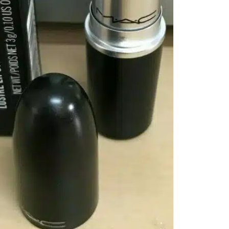
De
Thi