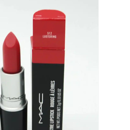
€
2
cen
Di
un