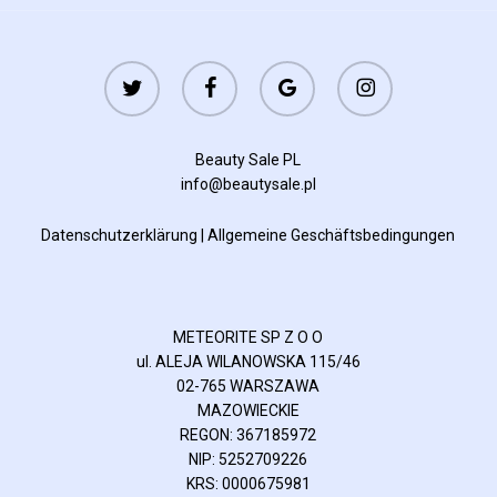
twitter
facebook
google-
instagram
plus
Beauty Sale PL
info@beautysale.pl
Datenschutzerklärung
|
Allgemeine Geschäftsbedingungen
METEORITE SP Z O O
ul. ALEJA WILANOWSKA 115/46
02-765 WARSZAWA
MAZOWIECKIE
REGON: 367185972
NIP: 5252709226
KRS: 0000675981