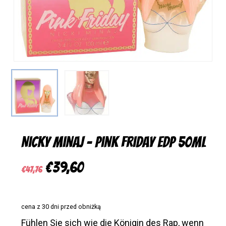
Nicky Minaj – Pink Friday EDP 50ml
Ursprünglicher
Aktueller
€
39,60
€
47,76
Preis
Preis
war:
ist:
cena z 30 dni przed obniżką
€47,76
€39,60.
Fühlen Sie sich wie die Königin des Rap, wenn