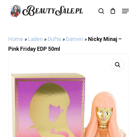
Skip
Menu
search
Cart
to
Close
Cart
main
content
Home
»
Laden
»
Düfte
»
Damen
»
Nicky Minaj –
Pink Friday EDP 50ml