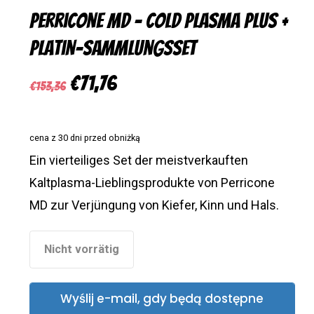
Perricone MD – Cold Plasma Plus +
Platin-Sammlungsset
Ursprünglicher
Aktueller
€
71,76
€
153,36
Preis
Preis
war:
ist:
cena z 30 dni przed obniżką
€153,36
€71,76.
Ein vierteiliges Set der meistverkauften
Kaltplasma-Lieblingsprodukte von Perricone
MD zur Verjüngung von Kiefer, Kinn und Hals.
Nicht vorrätig
Wyślij e-mail, gdy będą dostępne