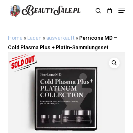
Skip
Menu
search
Cart
to
Close
Cart
main
content
Home
»
Laden
»
ausverkauft
»
Perricone MD –
Cold Plasma Plus + Platin-Sammlungsset