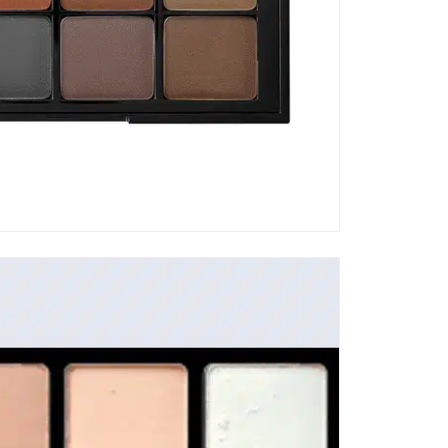
Kat
VE
Di
un
Ma
Ge
Fi