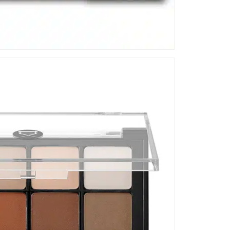
ni
so
um
Ko
si
Ma