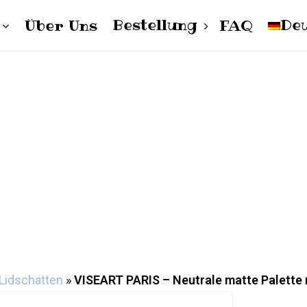
Bestellung
De
Über Uns
FAQ
Cart
pol
Damen
Herren
Unisex
Englis
Lidschatten
»
VISEART PARIS – Neutrale matte Palette 