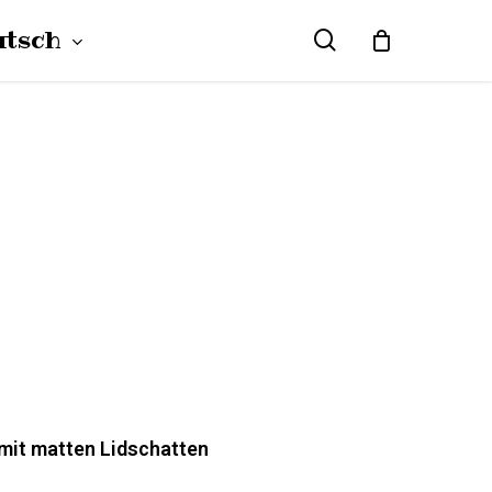
utsch
search
Close
Cart
ski
(
Polnisch
)
HAAR
h
(
Englisch
)
mit matten Lidschatten