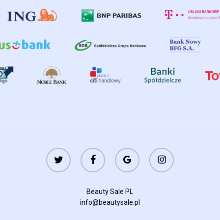
twitter
facebook
google-
instagram
plus
Beauty Sale PL
info@beautysale.pl