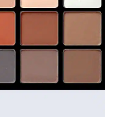
Li
au
Thi