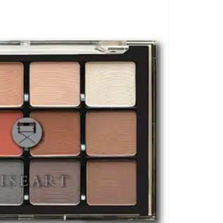
€
9
cen
Pe
De
pr
Di
He
Da