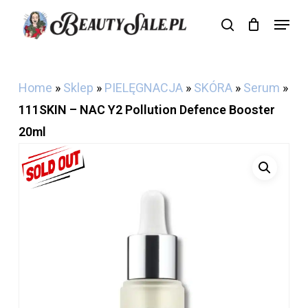
Skip
Menu
search
Cart
to
Close
Cart
main
content
Home
»
Sklep
»
PIELĘGNACJA
»
SKÓRA
»
Serum
»
111SKIN – NAC Y2 Pollution Defence Booster
20ml