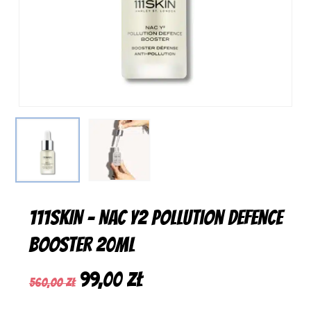
111SKIN – NAC Y2 Pollution Defence
Booster 20ml
Pierwotna
Aktualna
99,00
zł
560,00
zł
cena
cena