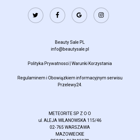
twitter
facebook
google-
instagram
plus
Beauty Sale PL
info@beautysale.pl
Polityka Prywatnosci
|
Warunki Korzystania
Regulaminem
i
Obowiązkiem informacyjnym
serwisu
Przelewy24.
METEORITE SP Z O O
ul. ALEJA WILANOWSKA 115/46
02-765 WARSZAWA
MAZOWIECKIE