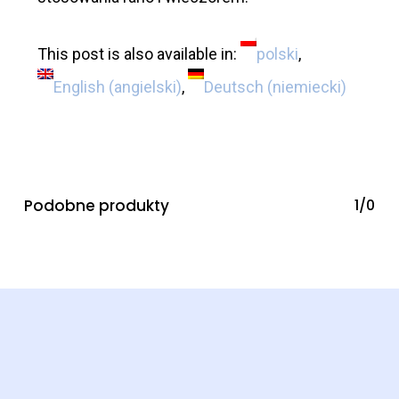
This post is also available in:
polski
English
(
angielski
)
Deutsch
(
niemiecki
)
Podobne produkty
1/0