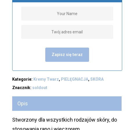
Zapisz się teraz
Kategorie:
Kremy Twarz
,
PIELĘGNACJA
,
SKÓRA
Znacznik:
soldout
Opis
Stworzony dla wszystkich rodzajów skóry, do
stosowania rano i wieczorem.