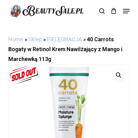
Skip
Menu
search
Cart
to
Close
Cart
main
content
Home
»
Sklep
»
PIELĘGNACJA
»
40 Carrots
Bogaty w Retinol Krem Nawilżający z Mango i
Marchewką 113g