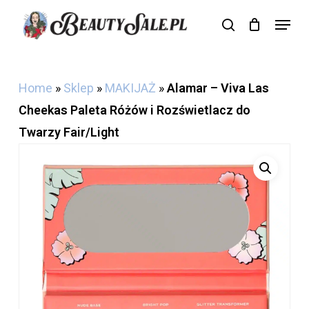
Skip
Menu
search
Cart
to
Close
Cart
main
content
Home
»
Sklep
»
MAKIJAŻ
»
Alamar – Viva Las
Cheekas Paleta Różów i Rozświetlacz do
Twarzy Fair/Light