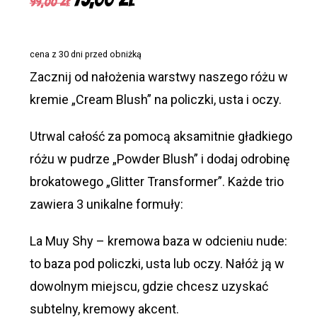
99,00
zł
cena
cena
wynosiła:
wynosi:
cena z 30 dni przed obniżką
99,00 zł.
75,00 zł.
Zacznij od nałożenia warstwy naszego różu w
kremie „Cream Blush” na policzki, usta i oczy.
Utrwal całość za pomocą aksamitnie gładkiego
różu w pudrze „Powder Blush” i dodaj odrobinę
brokatowego „Glitter Transformer”. Każde trio
zawiera 3 unikalne formuły:
La Muy Shy – kremowa baza w odcieniu nude:
to baza pod policzki, usta lub oczy. Nałóż ją w
dowolnym miejscu, gdzie chcesz uzyskać
subtelny, kremowy akcent.