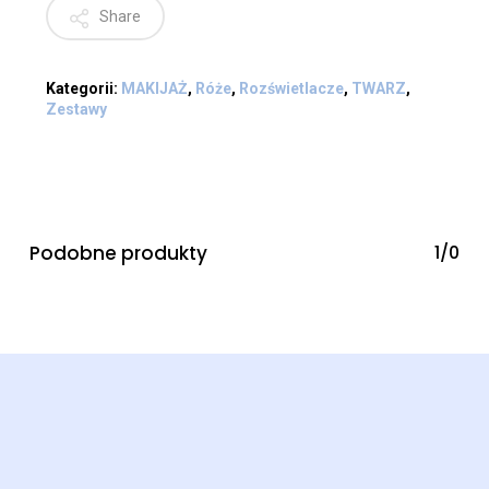
Share
Kategorii:
MAKIJAŻ
,
Róże
,
Rozświetlacze
,
TWARZ
,
Zestawy
Podobne produkty
1/0