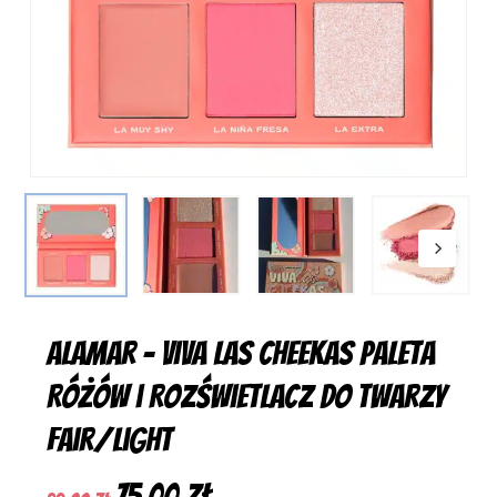
Alamar – Viva Las Cheekas Paleta
Różów i Rozświetlacz do Twarzy
Fair/Light
Pierwotna
Aktualna
75,00
zł