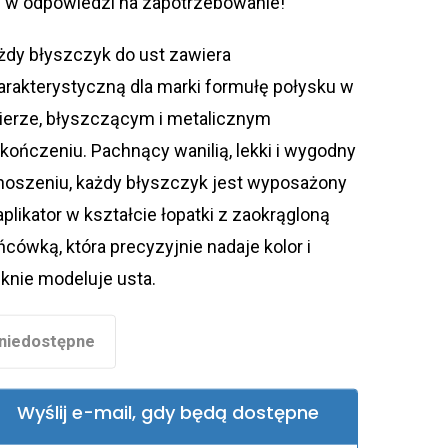
ę w odpowiedzi na zapotrzebowanie!
żdy błyszczyk do ust zawiera
arakterystyczną dla marki formułę połysku w
kierze, błyszczącym i metalicznym
kończeniu. Pachnący wanilią, lekki i wygodny
noszeniu, każdy błyszczyk jest wyposażony
aplikator w kształcie łopatki z zaokrągloną
ńcówką, która precyzyjnie nadaje kolor i
ęknie modeluje usta.
niedostępne
Wyślij e-mail, gdy będą dostępne