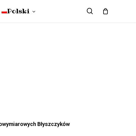
Polski
search
Close
Cart
English
(
angielski
)
WLOSY
Deutsch
(
niemiecki
)
ełnowymiarowych Błyszczyków