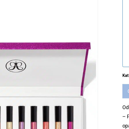
Kat
Od
– 
op