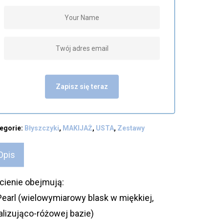
Zapisz się teraz
egorie:
Błyszczyki
,
MAKIJAŻ
,
USTA
,
Zestawy
Opis
cienie obejmują:
Pearl (wielowymiarowy blask w miękkiej,
alizująco-różowej bazie)