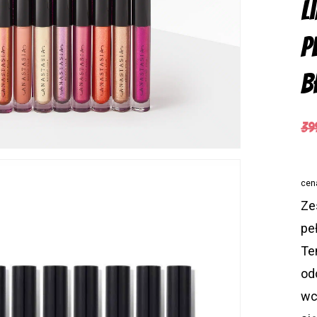
L
P
B
39
cen
Ze
pe
Te
od
wc