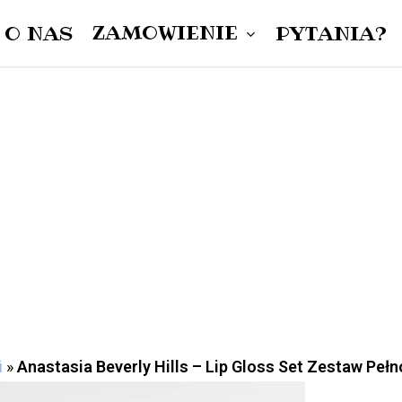
ZAMÓWIENIE
O NAS
PYTANIA?
Cart
DAMSKIE
MĘSKIE
UNISEX
i
»
Anastasia Beverly Hills – Lip Gloss Set Zestaw P