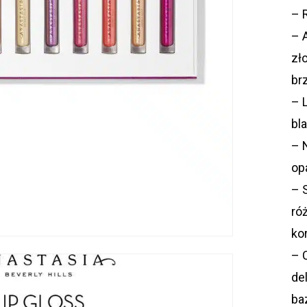
– 
– 
zł
br
– 
bl
– 
op
– 
ró
kor
– 
de
ba