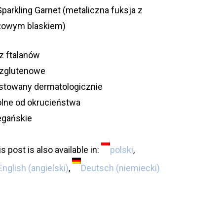
Sparkling Garnet (metaliczna fuksja z
żowym blaskiem)
z ftalanów
zglutenowe
stowany dermatologicznie
lne od okrucieństwa
gańskie
s post is also available in:
polski
English
(
angielski
)
Deutsch
(
niemiecki
)