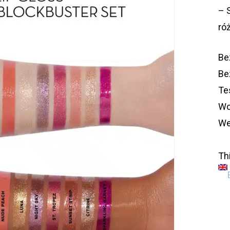
– 
ró
Be
Be
Te
Wo
We
Thi