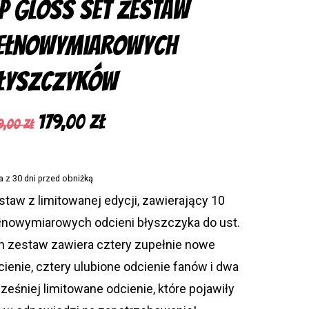
ip Gloss Set Zestaw
ełnowymiarowych
łyszczyków
Pierwotna
Aktualna
179,00
zł
9,00
zł
cena
cena
wynosiła:
wynosi:
a z 30 dni przed obniżką
399,00 zł.
179,00 zł.
staw z limitowanej edycji, zawierający 10
łnowymiarowych odcieni błyszczyka do ust.
n zestaw zawiera cztery zupełnie nowe
cienie, cztery ulubione odcienie fanów i dwa
ześniej limitowane odcienie, które pojawiły