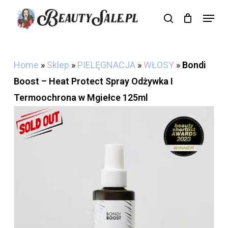
Skip
Menu
search
Cart
to
Close
Cart
main
content
Home
»
Sklep
»
PIELĘGNACJA
»
WŁOSY
»
Bondi
Boost – Heat Protect Spray Odżywka I
Termoochrona w Mgiełce 125ml