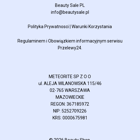
Beauty Sale PL
info@beautysale.pl
Polityka Prywatnosci
|
Warunki Korzystania
Regulaminem
i
Obowiązkiem informacyjnym
serwisu
Przelewy24.
METEORITE SP Z O O
ul. ALEJA WILANOWSKA 115/46
02-765 WARSZAWA
MAZOWIECKIE
REGON: 367185972
NIP: 5252709226
KRS: 0000675981
© 2026 Beauty Shop.