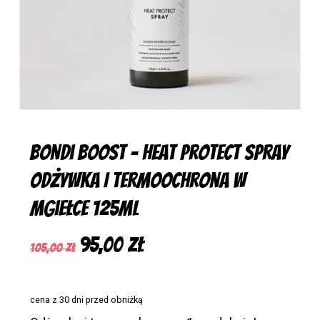
Bondi Boost – Heat Protect Spray
Odżywka I Termoochrona w
Mgiełce 125ml
Pierwotna
Aktualna
95,00
zł
105,00
zł
cena
cena
wynosiła:
wynosi:
cena z 30 dni przed obniżką
105,00 zł.
95,00 zł.