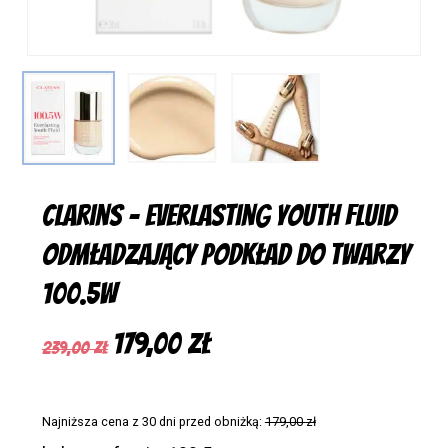
Clarins – Everlasting Youth Fluid
Odmładzający Podkład do Twarzy
100.5w
Pierwotna
Aktualna
179,00
zł
239,00
zł
cena
cena
wynosiła:
wynosi:
Najniższa cena z 30 dni przed obniżką:
179,00
zł
239,00 zł.
179,00 zł.