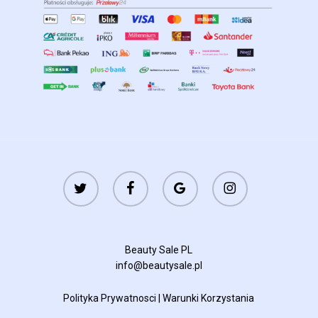
twitter
facebook
google-
instagram
plus
Beauty Sale PL
info@beautysale.pl
Polityka Prywatnosci
|
Warunki Korzystania