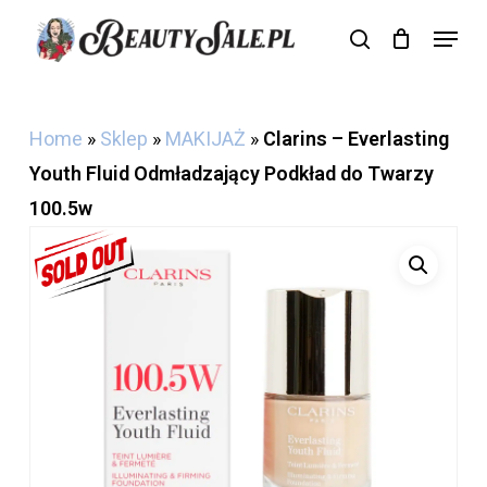
Skip
Menu
search
Cart
to
Close
Cart
main
content
Home
»
Sklep
»
MAKIJAŻ
»
Clarins – Everlasting
Youth Fluid Odmładzający Podkład do Twarzy
100.5w