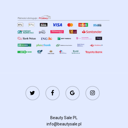
twitter
facebook
google-
instagram
plus
Beauty Sale PL
info@beautysale.pl