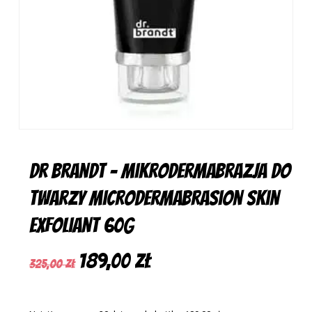
Dr Brandt – Mikrodermabrazja Do
Twarzy Microdermabrasion Skin
Exfoliant 60G
Pierwotna
Aktualna
189,00
zł
325,00
zł
cena
cena
wynosiła:
wynosi: