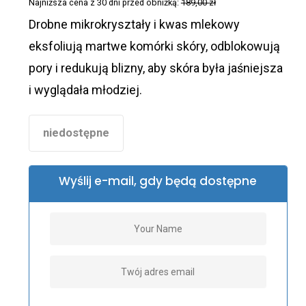
Najniższa cena z 30 dni przed obniżką:
189,00
zł
325,00 zł.
189,00 zł.
Drobne mikrokryształy i kwas mlekowy
eksfoliują martwe komórki skóry, odblokowują
pory i redukują blizny, aby skóra była jaśniejsza
i wyglądała młodziej.
niedostępne
Wyślij e-mail, gdy będą dostępne