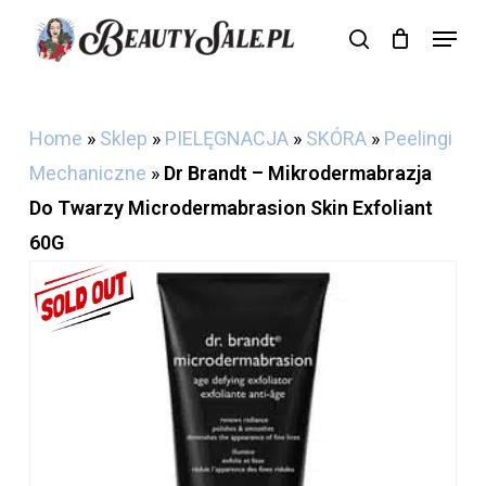
Skip
Menu
search
Cart
to
Close
Cart
main
content
Home
»
Sklep
»
PIELĘGNACJA
»
SKÓRA
»
Peelingi
Mechaniczne
»
Dr Brandt – Mikrodermabrazja
Do Twarzy Microdermabrasion Skin Exfoliant
60G