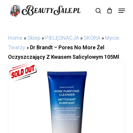
Skip
Menu
search
Cart
to
Close
Cart
main
content
Home
»
Sklep
»
PIELĘGNACJA
»
SKÓRA
»
Mycie
Twarzy
»
Dr Brandt – Pores No More Żel
Oczyszczający Z Kwasem Salicylowym 105Ml