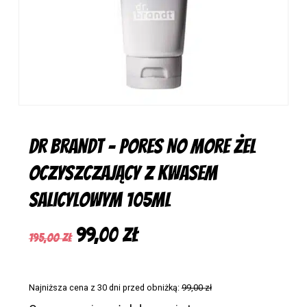
Dr Brandt – Pores No More Żel
Oczyszczający Z Kwasem
Salicylowym 105Ml
Pierwotna
Aktualna
99,00
zł
195,00
zł
cena
cena
wynosiła:
wynosi:
Najniższa cena z 30 dni przed obniżką:
99,00
zł
195,00 zł.
99,00 zł.