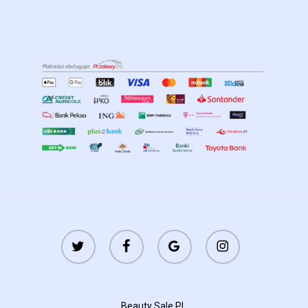
twitter
facebook
google-
instagram
plus
Beauty Sale PL