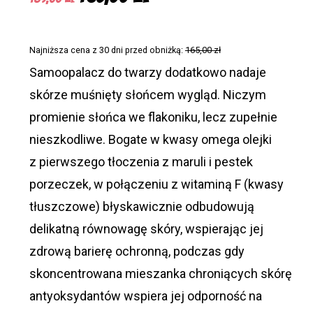
cena
cena
wynosiła:
wynosi:
Najniższa cena z 30 dni przed obniżką:
165,00
zł
189,00 zł.
165,00 zł.
Samoopalacz do twarzy dodatkowo nadaje
skórze muśnięty słońcem wygląd. Niczym
promienie słońca we flakoniku, lecz zupełnie
nieszkodliwe. Bogate w kwasy omega olejki
z pierwszego tłoczenia z maruli i pestek
porzeczek, w połączeniu z witaminą F (kwasy
tłuszczowe) błyskawicznie odbudowują
delikatną równowagę skóry, wspierając jej
zdrową barierę ochronną, podczas gdy
skoncentrowana mieszanka chroniących skórę
antyoksydantów wspiera jej odporność na