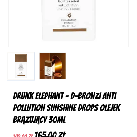
Drunk Elephant – D-Bronzi Anti
Pollution Sunshine Drops Olejek
Brązujący 30ml
Pierwotna
Aktualna
165,00
zł
189,00
zł