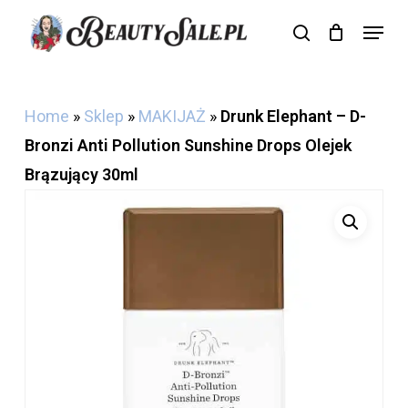
Skip
Menu
search
Cart
to
Close
Cart
main
content
Home
»
Sklep
»
MAKIJAŻ
»
Drunk Elephant – D-
Bronzi Anti Pollution Sunshine Drops Olejek
Brązujący 30ml