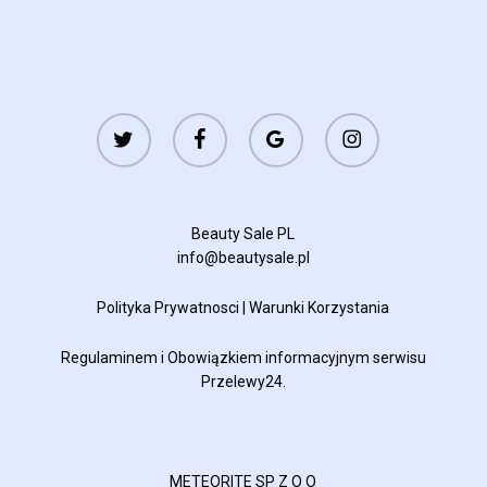
twitter
facebook
google-
instagram
plus
Beauty Sale PL
info@beautysale.pl
Polityka Prywatnosci
|
Warunki Korzystania
Regulaminem
i
Obowiązkiem informacyjnym
serwisu
Przelewy24.
METEORITE SP Z O O