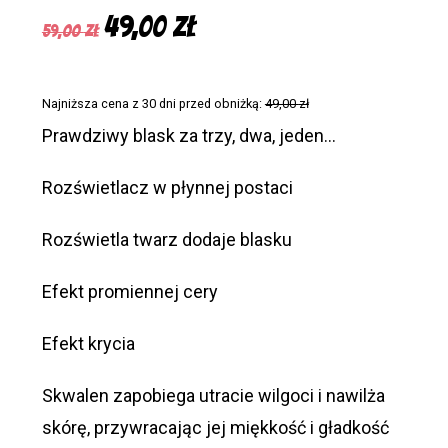
Pierwotna
Aktualna
49,00
zł
59,00
zł
cena
cena
wynosiła:
wynosi:
Najniższa cena z 30 dni przed obniżką:
49,00
zł
59,00 zł.
49,00 zł.
Prawdziwy blask za trzy, dwa, jeden…
Rozświetlacz w płynnej postaci
Rozświetla twarz dodaje blasku
Efekt promiennej cery
Efekt krycia
Skwalen zapobiega utracie wilgoci i nawilża
skórę, przywracając jej miękkość i gładkość