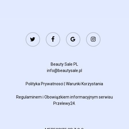
twitter
facebook
google-
instagram
plus
Beauty Sale PL
info@beautysale.pl
Polityka Prywatnosci
|
Warunki Korzystania
Regulaminem
i
Obowiązkiem informacyjnym
serwisu
Przelewy24.