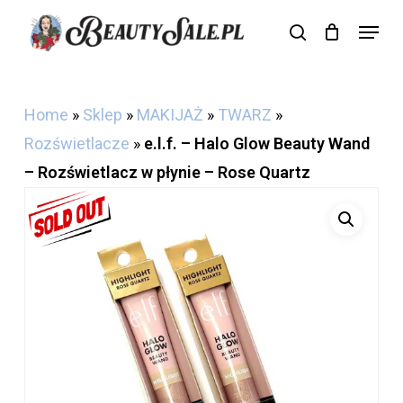
Skip
Menu
search
Cart
to
Close
Cart
main
content
Home
»
Sklep
»
MAKIJAŻ
»
TWARZ
»
Rozświetlacze
»
e.l.f. – Halo Glow Beauty Wand
– Rozświetlacz w płynie – Rose Quartz