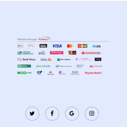
twitter
facebook
google-
instagram
plus