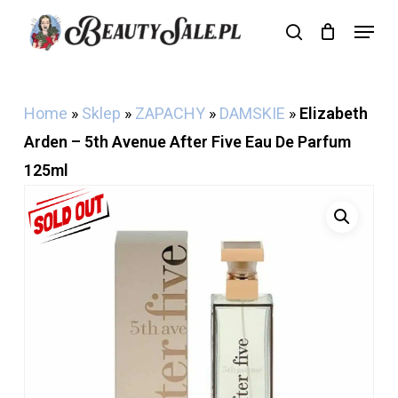
Skip
Menu
search
Cart
to
Close
Cart
main
content
Home
»
Sklep
»
ZAPACHY
»
DAMSKIE
»
Elizabeth
Arden – 5th Avenue After Five Eau De Parfum
125ml