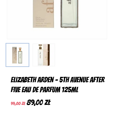
Elizabeth Arden – 5th Avenue After
Five Eau De Parfum 125ml
Pierwotna
Aktualna
89,00
zł
99,00
zł
cena
cena