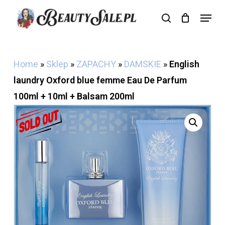
Skip
Menu
search
Cart
to
Close
Cart
main
content
Home
»
Sklep
»
ZAPACHY
»
DAMSKIE
»
English
laundry Oxford blue femme Eau De Parfum
100ml + 10ml + Balsam 200ml