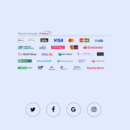
twitter
facebook
google-
instagram
plus