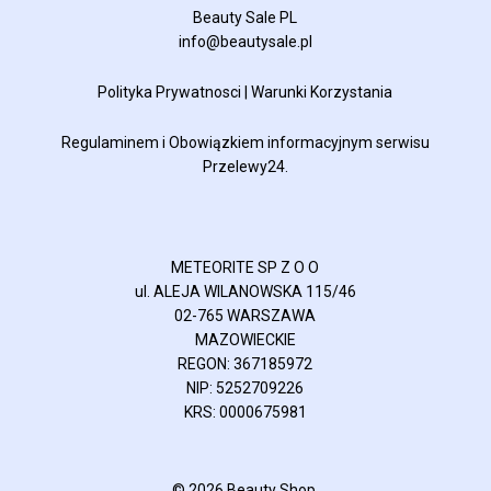
Beauty Sale PL
info@beautysale.pl
Polityka Prywatnosci
|
Warunki Korzystania
Regulaminem
i
Obowiązkiem informacyjnym
serwisu
Przelewy24.
METEORITE SP Z O O
ul. ALEJA WILANOWSKA 115/46
02-765 WARSZAWA
MAZOWIECKIE
REGON: 367185972
NIP: 5252709226
KRS: 0000675981
© 2026 Beauty Shop.