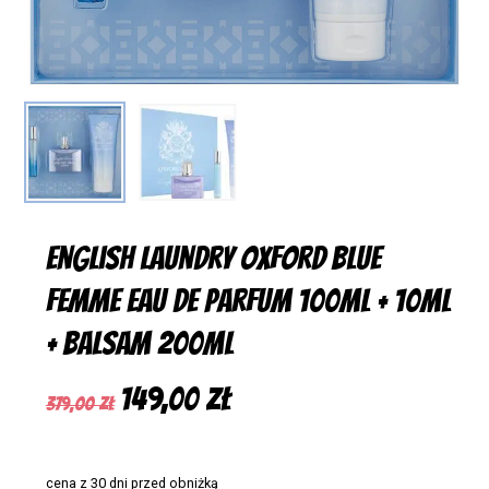
English laundry Oxford blue
femme Eau De Parfum 100ml + 10ml
+ Balsam 200ml
Pierwotna
Aktualna
149,00
zł
379,00
zł
cena
cena
wynosiła:
wynosi:
cena z 30 dni przed obniżką