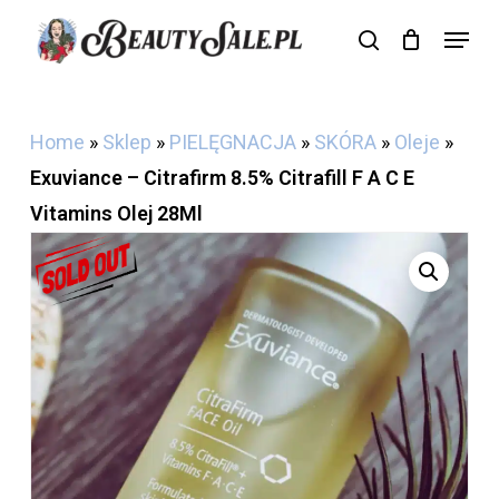
Skip
Menu
search
Cart
to
Close
Cart
main
content
Home
»
Sklep
»
PIELĘGNACJA
»
SKÓRA
»
Oleje
»
Exuviance – Citrafirm 8.5% Citrafill F A C E
Vitamins Olej 28Ml