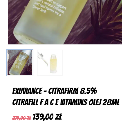
Exuviance – Citrafirm 8.5%
Citrafill F A C E Vitamins Olej 28Ml
Pierwotna
Aktualna
139,00
zł
279,00
zł
cena
cena