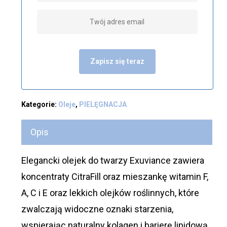
Zapisz się teraz
Kategorie:
Oleje
,
PIELĘGNACJA
Opis
Elegancki olejek do twarzy Exuviance zawiera
koncentraty CitraFill oraz mieszankę witamin F,
A, C i E oraz lekkich olejków roślinnych, które
zwalczają widoczne oznaki starzenia,
wspierając naturalny kolagen i barierę lipidową