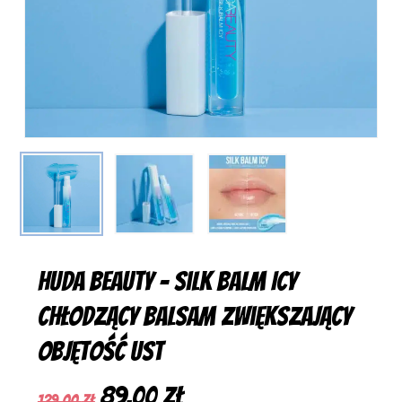
Huda Beauty – Silk Balm Icy
Chłodzący balsam zwiększający
objętość ust
Pierwotna
Aktualna
89,00
zł
129,00
zł