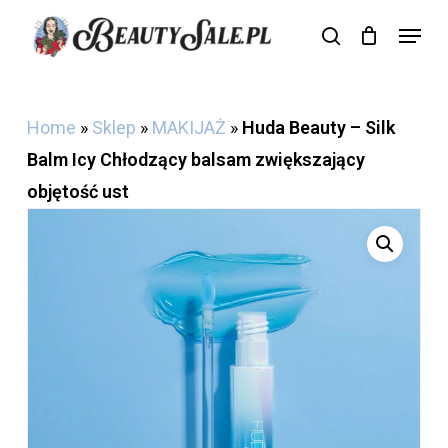
Skip
Menu
search
Cart
to
Close
Cart
main
content
Home
»
Sklep
»
MAKIJAŻ
»
Huda Beauty – Silk
Balm Icy Chłodzący balsam zwiększający
objętość ust