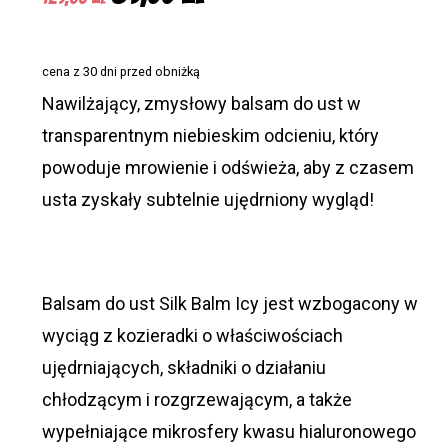
cena
cena
wynosiła:
wynosi:
cena z 30 dni przed obniżką
129,00 zł.
89,00 zł.
Nawilżający, zmysłowy balsam do ust w
transparentnym niebieskim odcieniu, który
powoduje mrowienie i odświeża, aby z czasem
usta zyskały subtelnie ujędrniony wygląd!
Balsam do ust Silk Balm Icy jest wzbogacony w
wyciąg z kozieradki o właściwościach
ujędrniających, składniki o działaniu
chłodzącym i rozgrzewającym, a także
wypełniające mikrosfery kwasu hialuronowego