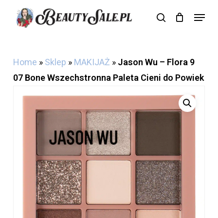
Skip
Menu
search
Cart
to
Close
Cart
main
content
Home
»
Sklep
»
MAKIJAŻ
»
Jason Wu – Flora 9
07 Bone Wszechstronna Paleta Cieni do Powiek