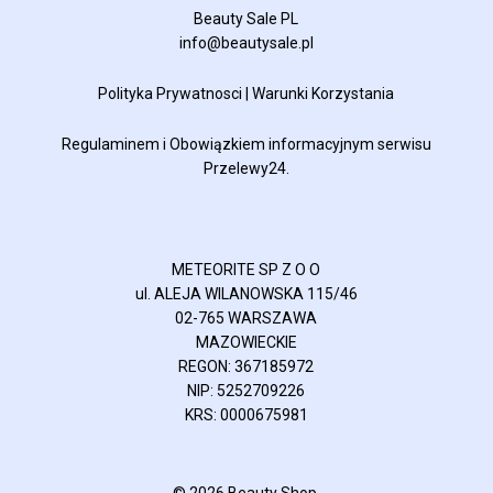
Beauty Sale PL
info@beautysale.pl
Polityka Prywatnosci
|
Warunki Korzystania
Regulaminem
i
Obowiązkiem informacyjnym
serwisu
Przelewy24.
METEORITE SP Z O O
ul. ALEJA WILANOWSKA 115/46
02-765 WARSZAWA
MAZOWIECKIE
REGON: 367185972
NIP: 5252709226
KRS: 0000675981
© 2026 Beauty Shop.