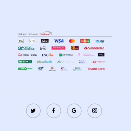
twitter
facebook
google-
instagram
plus