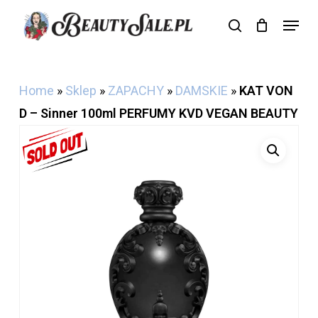
Skip
Menu
search
Cart
to
Close
Cart
main
content
Home
»
Sklep
»
ZAPACHY
»
DAMSKIE
»
KAT VON
D – Sinner 100ml PERFUMY KVD VEGAN BEAUTY