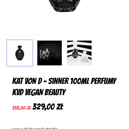
KAT VON D – Sinner 100ml PERFUMY
KVD VEGAN BEAUTY
Pierwotna
Aktualna
329,00
zł
355,00
zł
cena
cena
wynosiła:
wynosi: