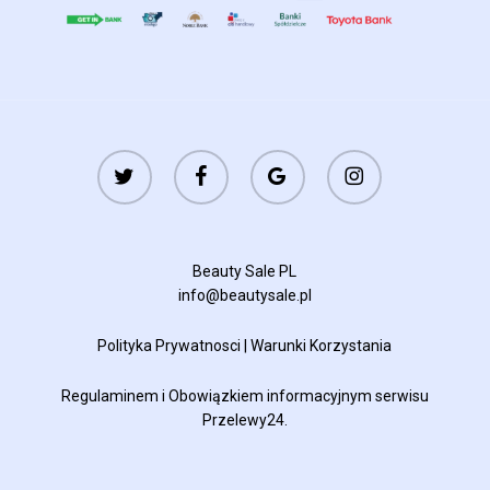
twitter
facebook
google-
instagram
plus
Beauty Sale PL
info@beautysale.pl
Polityka Prywatnosci
|
Warunki Korzystania
Regulaminem
i
Obowiązkiem informacyjnym
serwisu
Przelewy24.