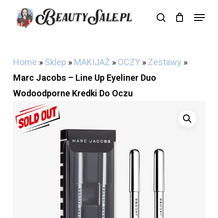
Skip
Menu
search
Cart
to
Close
Cart
main
content
Home
»
Sklep
»
MAKIJAŻ
»
OCZY
»
Zestawy
»
Marc Jacobs – Line Up Eyeliner Duo
Wodoodporne Kredki Do Oczu