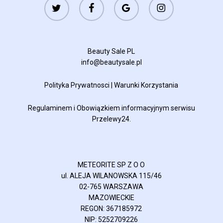
twitter
facebook
google-
instagram
plus
Beauty Sale PL
info@beautysale.pl
Polityka Prywatnosci
|
Warunki Korzystania
Regulaminem
i
Obowiązkiem informacyjnym
serwisu
Przelewy24.
METEORITE SP Z O O
ul. ALEJA WILANOWSKA 115/46
02-765 WARSZAWA
MAZOWIECKIE
REGON: 367185972
NIP: 5252709226