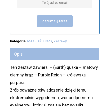
Zapisz się teraz
Kategorie:
MAKIJAŻ
,
OCZY
,
Zestawy
Opis
Ten zestaw zawiera: – (Earth) quake – matowy
ciemny brąz – Purple Reign – królewska
purpura.
Zrób odważne oświadczenie dzięki temu
ekstremalnie wygodnemu, wodoodpornemu
eyelinerowi, który ślizga się bez wysiłku,