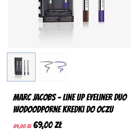
Marc Jacobs – Line Up Eyeliner Duo
Wodoodporne Kredki Do Oczu
Pierwotna
Aktualna
69,00
zł
89,00
zł
cena
cena