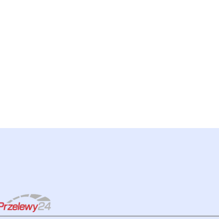
Kat
Zn