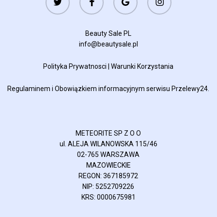
plus
Beauty Sale PL
info@beautysale.pl
Polityka Prywatnosci
|
Warunki Korzystania
Regulaminem
i
Obowiązkiem informacyjnym
serwisu Przelewy24.
METEORITE SP Z O O
ul. ALEJA WILANOWSKA 115/46
02-765 WARSZAWA
MAZOWIECKIE
REGON: 367185972
NIP: 5252709226
KRS: 0000675981