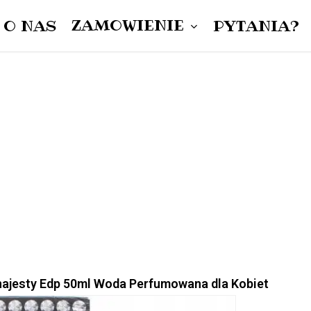
ZAMÓWIENIE
O NAS
PYTANIA?
Cart
DAMSKIE
MĘSKIE
UNISEX
inajesty Edp 50ml Woda Perfumowana dla Kobiet