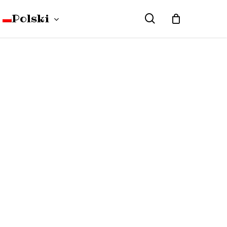
Polski
search
Close
Cart
English
(
angielski
)
WLOSY
Deutsch
(
niemiecki
)