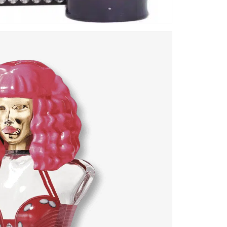
nu
na
sp
ni
ch
Nu
br
Nu