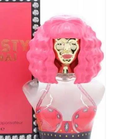
21
cen
Ni
os
na
z 
kw
ar