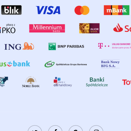
twitter
facebook
google-
instagram