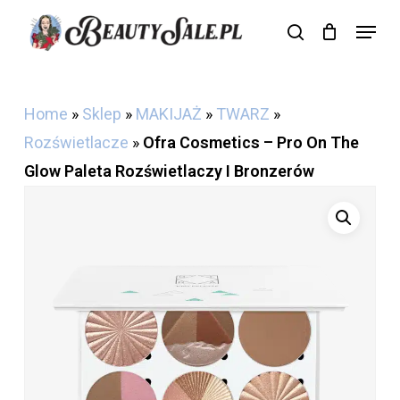
Skip
Menu
search
Cart
to
Close
Cart
main
content
Home
»
Sklep
»
MAKIJAŻ
»
TWARZ
»
Rozświetlacze
»
Ofra Cosmetics – Pro On The
Glow Paleta Rozświetlaczy I Bronzerów