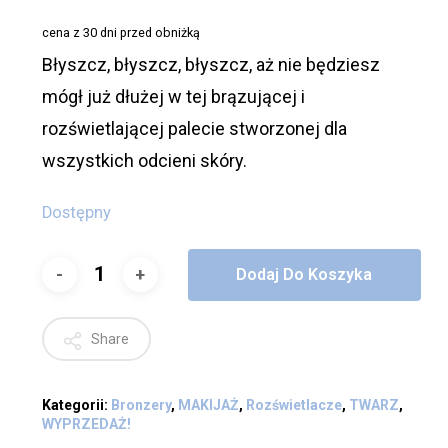
wynosiła:
wynosi:
cena z 30 dni przed obniżką
590,00 zł.
249,00 zł.
Błyszcz, błyszcz, błyszcz, aż nie będziesz
mógł już dłużej w tej brązującej i
rozświetlającej palecie stworzonej dla
wszystkich odcieni skóry.
Dostępny
Dodaj Do Koszyka
Share
Kategorii:
Bronzery
,
MAKIJAŻ
,
Rozświetlacze
,
TWARZ
,
WYPRZEDAŻ!