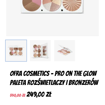
Ofra Cosmetics – Pro On The Glow
Paleta Rozświetlaczy I Bronzerów
Pierwotna
Aktualna
249,00
zł
590,00
zł
cena
cena