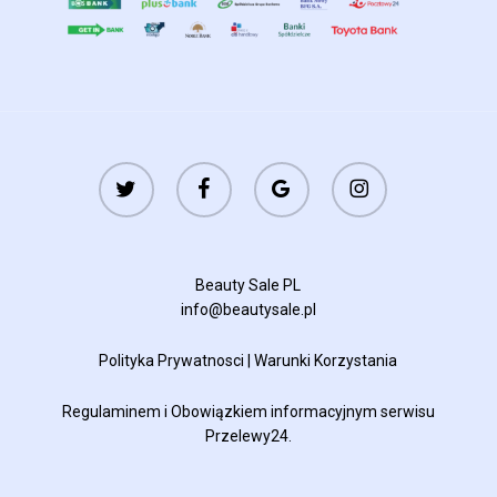
twitter
facebook
google-
instagram
plus
Beauty Sale PL
info@beautysale.pl
Polityka Prywatnosci
|
Warunki Korzystania
Regulaminem
i
Obowiązkiem informacyjnym
serwisu
Przelewy24.