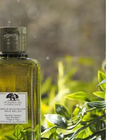
12
cen
Za
oc
be
us
za