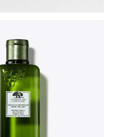
po
ZA
Kr
mi
Kr
Kr
pi
Thi