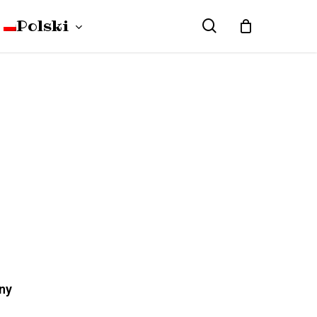
Polski
search
Close
Cart
English
(
angielski
)
WLOSY
Deutsch
(
niemiecki
)
ny