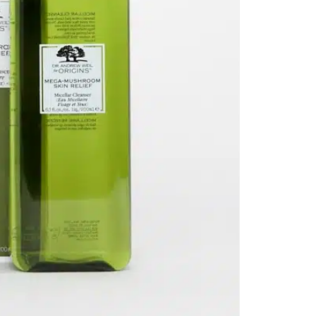
Ko
mi
sy
w 
ja
wz
wy
je
or
Ni
Ja
St