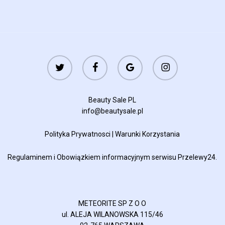
twitter
facebook
google-
instagram
plus
Beauty Sale PL
info@beautysale.pl
Polityka Prywatnosci
|
Warunki Korzystania
Regulaminem
i
Obowiązkiem informacyjnym
serwisu Przelewy24.
METEORITE SP Z O O
ul. ALEJA WILANOWSKA 115/46