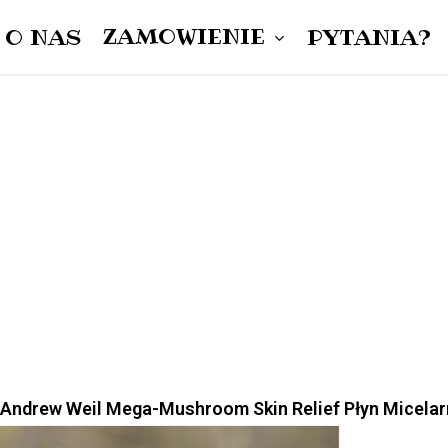
ZAMÓWIENIE
O NAS
PYTANIA?
Cart
DAMSKIE
MĘSKIE
UNISEX
r. Andrew Weil Mega-Mushroom Skin Relief Płyn Micelar