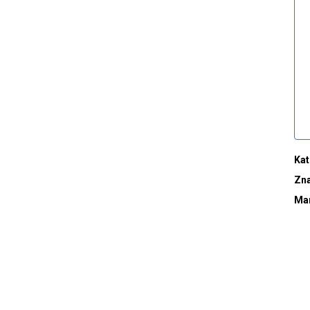
Kat
Zn
Ma