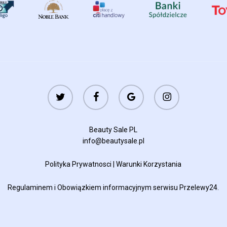
twitter
facebook
google-
instagram
plus
Beauty Sale PL
info@beautysale.pl
Polityka Prywatnosci
|
Warunki Korzystania
Regulaminem
i
Obowiązkiem informacyjnym
serwisu Przelewy24.