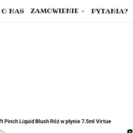
ZAMÓWIENIE
O NAS
PYTANIA?
Cart
DAMSKIE
MĘSKIE
UNISEX
t Pinch Liquid Blush Róż w płynie 7.5ml Virtue