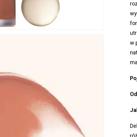
ro
wy
fo
ut
w 
na
ma
Po
Od
Ja
De
ró