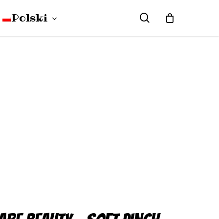
Polski
search
Close
Cart
English
(
angielski
)
WLOSY
Deutsch
(
niemiecki
)