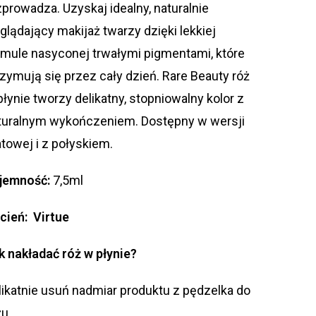
zprowadza. Uzyskaj idealny, naturalnie
glądający makijaż twarzy dzięki lekkiej
rmule nasyconej trwałymi pigmentami, które
rzymują się przez cały dzień. Rare Beauty róż
płynie tworzy delikatny, stopniowalny kolor z
turalnym wykończeniem. Dostępny w wersji
towej i z połyskiem.
jemność:
7,5ml
cień: Virtue
k nakładać róż w płynie?
likatnie usuń nadmiar produktu z pędzelka do
żu.