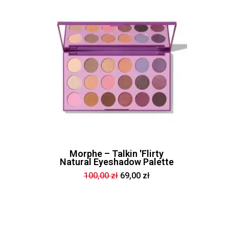
Morphe – Talkin 'Flirty
Natural Eyeshadow Palette
Pierwotna
Aktualna
100,00
zł
69,00
zł
cena
cena
wynosiła:
wynosi:
100,00 zł.
69,00 zł.