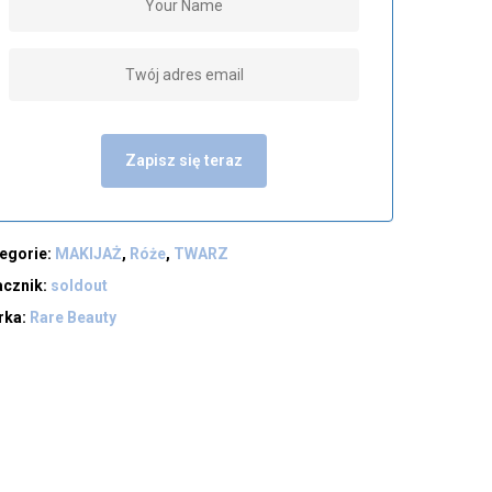
Zapisz się teraz
egorie:
MAKIJAŻ
,
Róże
,
TWARZ
acznik:
soldout
rka:
Rare Beauty