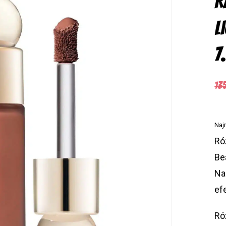
R
L
7
13
Naj
Ró
Be
Na
ef
Ró