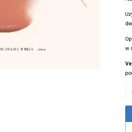
Uży
dw
Op
w 
Ve
po