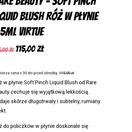
are Beauty – Soft Pinch
iquid Blush Róż w płynie
.5ml Virtue
Pierwotna
Aktualna
115,00
zł
5,00
zł
cena
cena
wynosiła:
wynosi:
niższa cena z 30 dni przed obniżką:
115,00
zł
135,00 zł.
115,00 zł.
ż w płynie Soft Pinch Liquid Blush od Rare
auty cechuje się wyjątkową lekkością.
daje skórze długotrwały i subtelny, rumiany
ekt.
ż do policzków w płynie doskonale się