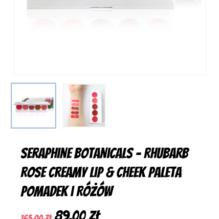
Seraphine Botanicals – Rhubarb
Rose Creamy Lip & Cheek Paleta
Pomadek i Różów
Pierwotna
Aktualna
89,00
zł
165,00
zł