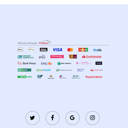
twitter
facebook
google-
instagram
plus