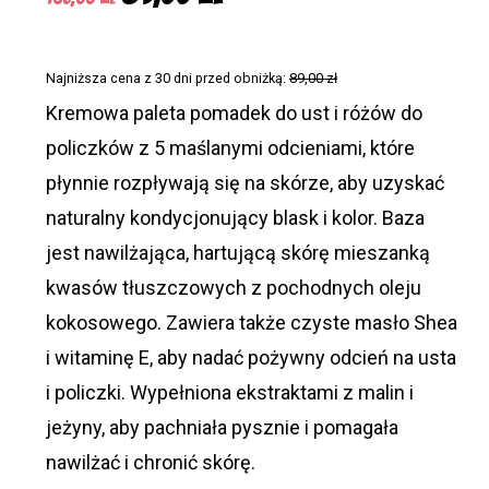
cena
cena
wynosiła:
wynosi:
Najniższa cena z 30 dni przed obniżką:
89,00
zł
165,00 zł.
89,00 zł.
Kremowa paleta pomadek do ust i różów do
policzków z 5 maślanymi odcieniami, które
płynnie rozpływają się na skórze, aby uzyskać
naturalny kondycjonujący blask i kolor. Baza
jest nawilżająca, hartującą skórę mieszanką
kwasów tłuszczowych z pochodnych oleju
kokosowego. Zawiera także czyste masło Shea
i witaminę E, aby nadać pożywny odcień na usta
i policzki. Wypełniona ekstraktami z malin i
jeżyny, aby pachniała pysznie i pomagała
nawilżać i chronić skórę.