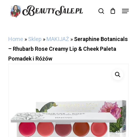
Skip
Menu
search
Cart
to
Close
Cart
main
content
Home
»
Sklep
»
MAKIJAŻ
»
Seraphine Botanicals
– Rhubarb Rose Creamy Lip & Cheek Paleta
Pomadek i Różów