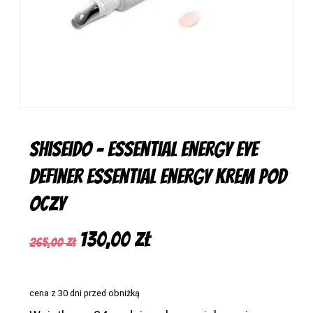
Shiseido – Essential Energy Eye
Definer Essential Energy Krem Pod
Oczy
Pierwotna
Aktualna
130,00
zł
265,00
zł
cena
cena
wynosiła:
wynosi:
cena z 30 dni przed obniżką
265,00 zł.
130,00 zł.