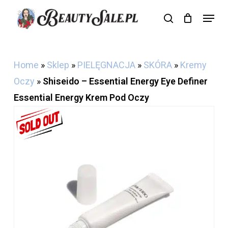
Skip
Menu
search
Cart
to
Close
Cart
main
content
Home
»
Sklep
»
PIELĘGNACJA
»
SKÓRA
»
Kremy
Oczy
»
Shiseido – Essential Energy Eye Definer
Essential Energy Krem Pod Oczy