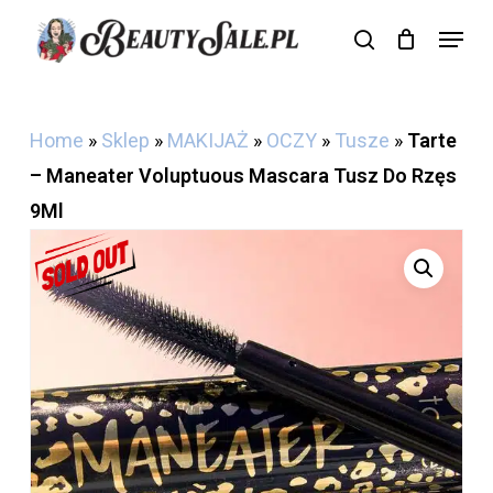
Skip
Menu
search
Cart
to
Close
Cart
main
content
Home
»
Sklep
»
MAKIJAŻ
»
OCZY
»
Tusze
»
Tarte
– Maneater Voluptuous Mascara Tusz Do Rzęs
9Ml