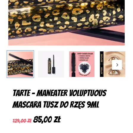
Tarte – Maneater Voluptuous
Mascara Tusz Do Rzęs 9Ml
Pierwotna
Aktualna
85,00
zł
129,00
zł
cena
cena