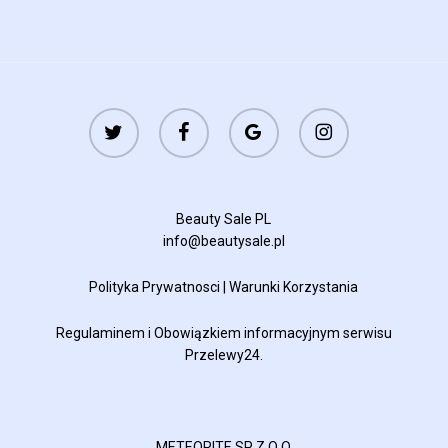
twitter
facebook
google-
instagram
plus
Beauty Sale PL
info@beautysale.pl
Polityka Prywatnosci
|
Warunki Korzystania
Regulaminem
i
Obowiązkiem informacyjnym
serwisu
Przelewy24.
METEORITE SP Z O O