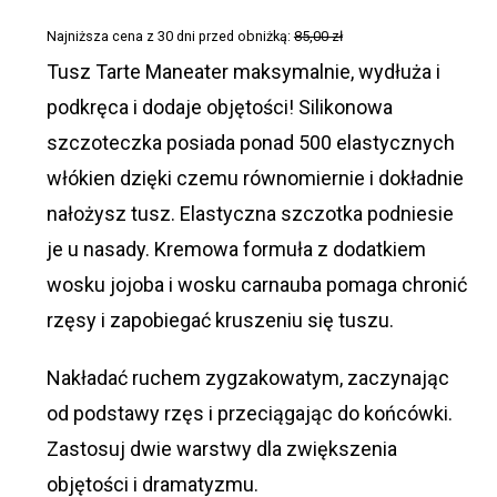
wynosiła:
wynosi:
Najniższa cena z 30 dni przed obniżką:
85,00
zł
129,00 zł.
85,00 zł.
Tusz Tarte Maneater maksymalnie, wydłuża i
podkręca i dodaje objętości! Silikonowa
szczoteczka posiada ponad 500 elastycznych
włókien dzięki czemu równomiernie i dokładnie
nałożysz tusz. Elastyczna szczotka podniesie
je u nasady. Kremowa formuła z dodatkiem
wosku jojoba i wosku carnauba pomaga chronić
rzęsy i zapobiegać kruszeniu się tuszu.
Nakładać ruchem zygzakowatym, zaczynając
od podstawy rzęs i przeciągając do końcówki.
Zastosuj dwie warstwy dla zwiększenia
objętości i dramatyzmu.