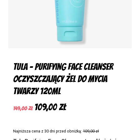
Tula – Purifying Face Cleanser
Oczyszczający Żel do Mycia
Twarzy 120ml
Pierwotna
Aktualna
109,00
zł
149,00
zł
cena
cena
wynosiła:
wynosi:
Najniższa cena z 30 dni przed obniżką:
109,00
zł
149,00 zł.
109,00 zł.