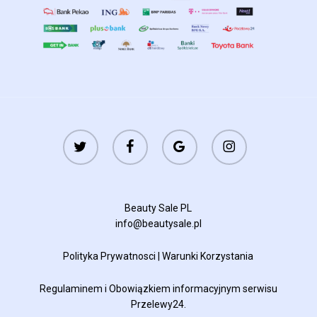
twitter
facebook
google-
instagram
plus
Beauty Sale PL
info@beautysale.pl
Polityka Prywatnosci
|
Warunki Korzystania
Regulaminem
i
Obowiązkiem informacyjnym
serwisu
Przelewy24.