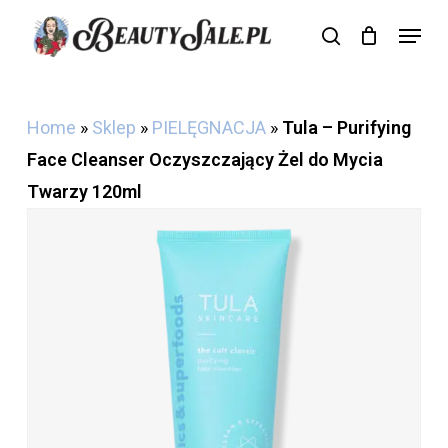
Skip
Menu
search
Cart
to
Close
Cart
main
content
Home
»
Sklep
»
PIELĘGNACJA
»
Tula – Purifying
Face Cleanser Oczyszczający Żel do Mycia
Twarzy 120ml