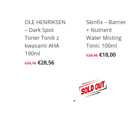
OLE HENRIKSEN
Skinfix – Barrier
– Dark Spot
+ Nutrient
Toner Tonik z
Water Misting
kwasami AHA
Tonic 100ml
190ml
Ursprüngliche
Aktuell
€
18,00
€
28,56
Preis
Preis
Ursprünglicher
Aktueller
€
28,56
€
35,76
war:
ist:
Preis
Preis
€28,56
€18,00.
war:
ist:
€35,76
€28,56.