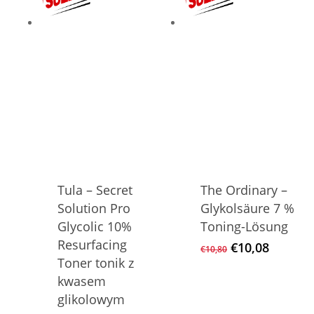
Tula – Secret
The Ordinary –
Solution Pro
Glykolsäure 7 %
Glycolic 10%
Toning-Lösung
Resurfacing
Ursprüngliche
Aktuell
€
10,08
€
10,80
Preis
Preis
Toner tonik z
war:
ist:
kwasem
€10,80
€10,08.
glikolowym