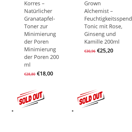
Korres –
Grown
Natürlicher
Alchemist –
Granatapfel-
Feuchtigkeitsspen
Toner zur
Tonic mit Rose,
Minimierung
Ginseng und
der Poren
Kamille 200ml
Minimierung
Ursprüngliche
Aktuell
€
25,20
€
30,96
Preis
Preis
der Poren 200
war:
ist:
ml
€30,96
€25,20.
Ursprünglicher
Aktueller
€
18,00
€
28,80
Preis
Preis
war:
ist:
€28,80
€18,00.