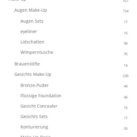
521
Augen Make-Up
154
Augen Sets
17
eyeliner
16
Lidschatten
99
Wimperntusche
35
Brauenstifte
14
Gesichts Make-Up
236
Bronze-Puder
44
Flüssige Foundation
46
Gesicht Concealer
16
Gesichts Sets
17
Konturierung
26