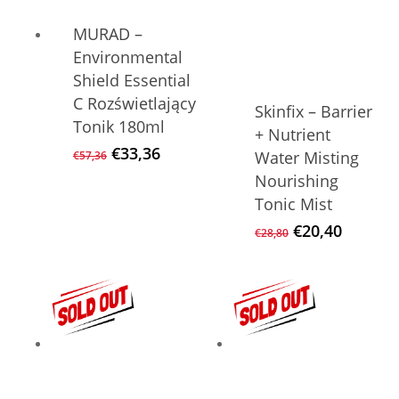
MURAD –
Environmental
Shield Essential
C Rozświetlający
Skinfix – Barrier
Tonik 180ml
+ Nutrient
Ursprünglicher
Aktueller
€
33,36
Water Misting
€
57,36
Preis
Preis
Nourishing
war:
ist:
Tonic Mist
€57,36
€33,36.
Ursprüngliche
Aktuell
€
20,40
€
28,80
Preis
Preis
war:
ist:
€28,80
€20,40.