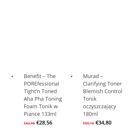
Preis
Preis
war:
ist:
€47,76
€40,56.
Benefit – The
Murad –
POREfessional
Clarifying Toner
Tight’n Toned
Blemish Control
Aha Pha Toning
Tonik
Foam Tonik w
oczyszczający
Piance 133ml
180ml
Ursprünglicher
Aktueller
Ursprüngliche
Aktuell
€
28,56
€
34,80
€
42,96
€
50,16
Preis
Preis
Preis
Preis