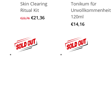
Skin Clearing
Tonikum für
Ritual Kit
Unvollkommenheit
120ml
Ursprünglicher
Aktueller
€
21,36
€
23,76
Preis
Preis
€
14,16
war:
ist:
€23,76
€21,36.