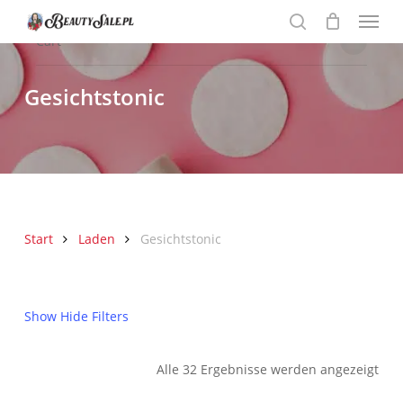
Menu
Skip
to
search
Close
Cart
Cart
main
content
Gesichtstonic
Start
Laden
Gesichtstonic
Show
Hide
Filters
Nac
Alle 32 Ergebnisse werden angezeigt