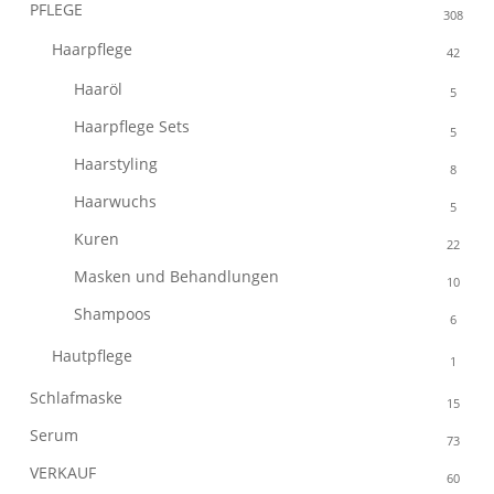
PFLEGE
308
Haarpflege
42
Haaröl
5
Haarpflege Sets
5
Haarstyling
8
Haarwuchs
5
Kuren
22
Masken und Behandlungen
10
Shampoos
6
Hautpflege
1
Schlafmaske
15
Serum
73
VERKAUF
60