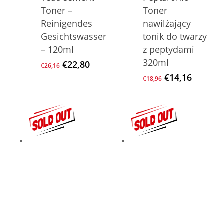
Toner –
Toner
Reinigendes
nawilżający
Gesichtswasser
tonik do twarzy
– 120ml
z peptydami
320ml
Ursprünglicher
Aktueller
€
22,80
€
26,16
Preis
Preis
Ursprüngliche
Aktuell
€
14,16
€
18,96
war:
ist:
Preis
Preis
€26,16
€22,80.
war:
ist:
€18,96
€14,16.