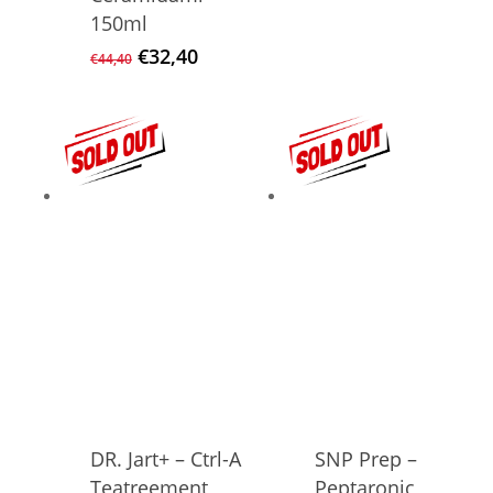
€72,00
€54,96.
150ml
Ursprünglicher
Aktueller
€
32,40
€
44,40
Preis
Preis
war:
ist:
€44,40
€32,40.
DR. Jart+ – Ctrl-A
SNP Prep –
Teatreement
Peptaronic