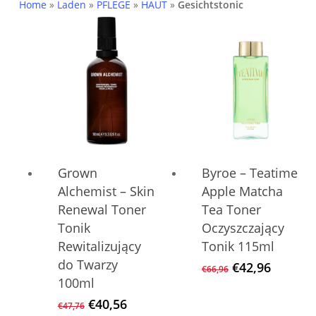
Aktu
Home
»
Laden
»
PFLEGE
»
HAUT
»
Gesichtstonic
sort
Grown
Byroe – Teatime
Alchemist – Skin
Apple Matcha
Renewal Toner
Tea Toner
Tonik
Oczyszczający
Rewitalizujący
Tonik 115ml
do Twarzy
Ursprüngliche
Aktuell
€
42,96
€
66,96
Preis
Preis
100ml
war:
ist:
Ursprünglicher
Aktueller
€
40,56
€
47,76
€66,96
€42,96.