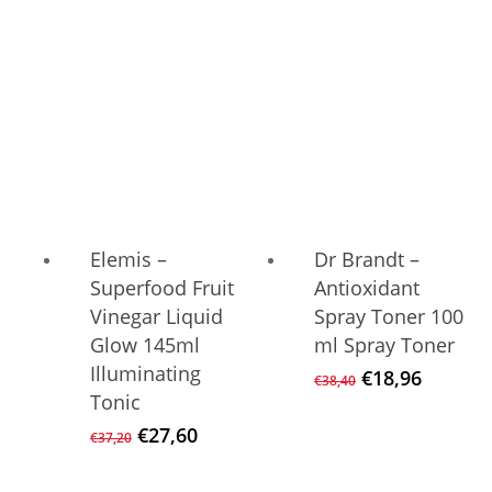
€30,96
€25,20.
Elemis –
Dr Brandt –
Superfood Fruit
Antioxidant
Vinegar Liquid
Spray Toner 100
Glow 145ml
ml Spray Toner
Illuminating
Ursprüngliche
Aktuell
€
18,96
€
38,40
Preis
Preis
Tonic
war:
ist:
Ursprünglicher
Aktueller
€
27,60
€
37,20
€38,40
€18,96.
Preis
Preis
war:
ist: