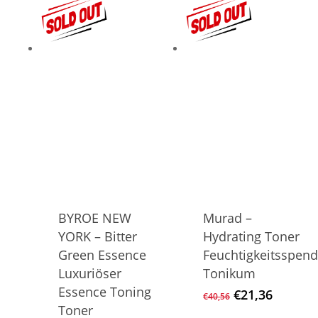
€25,20
€18,00.
BYROE NEW
Murad –
YORK – Bitter
Hydrating Toner
Green Essence
Feuchtigkeitsspen
Luxuriöser
Tonikum
Essence Toning
Ursprüngliche
Aktuell
€
21,36
€
40,56
Preis
Preis
Toner