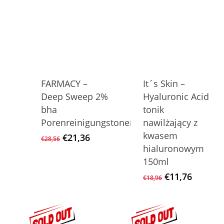
FARMACY –
It´s Skin –
Deep Sweep 2%
Hyaluronic Acid
bha
tonik
Porenreinigungstoner
nawilżający z
kwasem
Ursprünglicher
Aktueller
€
21,36
€
28,56
Preis
Preis
hialuronowym
war:
ist:
150ml
€28,56
€21,36.
Ursprüngliche
Aktuell
€
11,76
€
18,96
Preis
Preis
war:
ist:
€18,96
€11,76.