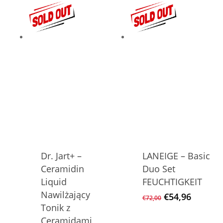
€37,20
€27,60.
Dr. Jart+ –
LANEIGE – Basic
Ceramidin
Duo Set
Liquid
FEUCHTIGKEIT
Nawilżający
Ursprüngliche
Aktuell
€
54,96
€
72,00
Preis
Preis
Tonik z
war:
ist:
Ceramidami