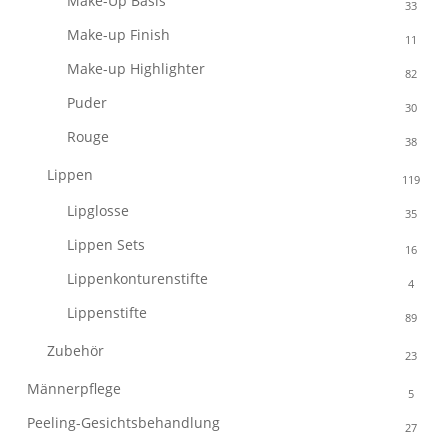
Make-Up Basis
33
Make-up Finish
11
Make-up Highlighter
82
Puder
30
Rouge
38
Lippen
119
Lipglosse
35
Lippen Sets
16
Lippenkonturenstifte
4
Lippenstifte
89
Zubehör
23
Männerpflege
5
Peeling-Gesichtsbehandlung
27