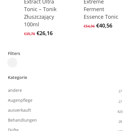
Extract Ultra
Extreme
Tonic – Tonik
Ferment
Złuszczający
Essence Tonic
100ml
Ursprüngliche
Aktuell
€
40,56
€
54,96
Preis
Preis
Ursprünglicher
Aktueller
€
26,16
€
35,76
war:
ist:
Preis
Preis
€54,96
€40,56.
war:
ist:
€35,76
€26,16.
Filters
Close
Filters
Kategorie
andere
27
Augenpflege
27
ausverkauft
825
Behandlungen
28
Düfte