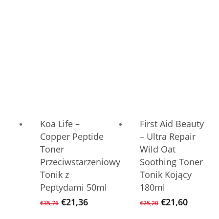
war:
ist:
war:
ist:
€42,96
€28,56.
€50,16
€34,80.
Koa Life –
First Aid Beauty
Copper Peptide
– Ultra Repair
Toner
Wild Oat
Przeciwstarzeniowy
Soothing Toner
Tonik z
Tonik Kojący
Peptydami 50ml
180ml
Ursprünglicher
Aktueller
Ursprüngliche
Aktuell
€
21,36
€
21,60
€
35,76
€
25,20
Preis
Preis
Preis
Preis