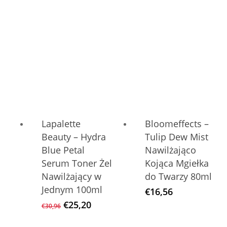
war:
ist:
war:
ist:
€35,76
€21,36.
€25,20
€21,60.
Lapalette
Bloomeffects –
Beauty – Hydra
Tulip Dew Mist
Blue Petal
Nawilżająco
Serum Toner Żel
Kojąca Mgiełka
Nawilżający w
do Twarzy 80ml
Jednym 100ml
€
16,56
Ursprünglicher
Aktueller
€
25,20
€
30,96
Preis
Preis
war:
ist: