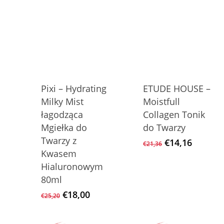
Pixi – Hydrating
ETUDE HOUSE –
Milky Mist
Moistfull
łagodząca
Collagen Tonik
Mgiełka do
do Twarzy
Twarzy z
Ursprüngliche
Aktuell
€
14,16
€
21,36
Preis
Preis
Kwasem
war:
ist:
Hialuronowym
€21,36
€14,16.
80ml
Ursprünglicher
Aktueller
€
18,00
€
25,20
Preis
Preis
war:
ist: