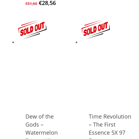
Ursprünglicher
Aktueller
€
28,56
€
51,60
Preis
Preis
war:
ist:
€51,60
€28,56.
Dew of the
Time Revolution
Gods –
– The First
Watermelon
Essence 5X 97