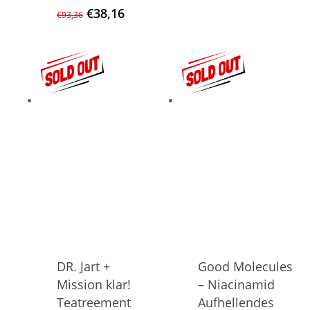
war:
ist:
Ursprünglicher
Aktueller
€
38,16
€
93,36
€40,56
€21,36.
Preis
Preis
war:
ist:
€93,36
€38,16.
DR. Jart +
Good Molecules
Mission klar!
– Niacinamid
Teatreement
Aufhellendes