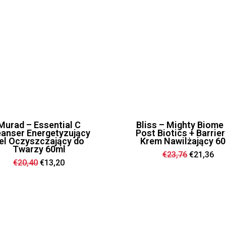
Murad – Essential C
Bliss – Mighty Biome
eanser Energetyzujący
Post Biotics + Barrier
el Oczyszczający do
Krem Nawilżający 6
Twarzy 60ml
Ursprüngl
Akt
€
23,76
€
21,36
Preis
Pre
Ursprünglicher
Aktueller
€
20,40
€
13,20
war:
ist:
Preis
Preis
€23,76
€21
war:
ist:
€20,40
€13,20.