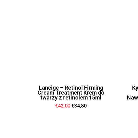
Laneige – Retinol Firming
Ky
Cream Treatment Krem do
twarzy z retinolem 15ml
Nawi
Ursprünglicher
Aktueller
€
42,00
€
34,80
Preis
Preis
war:
ist:
€42,00
€34,80.