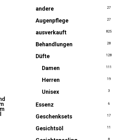
andere
27
Augenpflege
27
ausverkauft
825
Behandlungen
28
Düfte
128
Damen
111
Herren
19
Unisex
3
nd
um
Essenz
6
em
l
Geschenksets
17
icher
ueller
is
Gesichtsöl
11
,76.
8