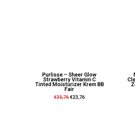
Purlisse – Sheer Glow
Strawberry Vitamin C
Cl
Tinted Moisturizer Krem BB
Ż
Fair
Ursprünglicher
Aktueller
€
35,76
€
23,76
Preis
Preis
war:
ist:
€35,76
€23,76.