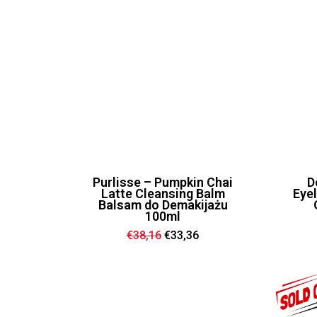
Purlisse – Pumpkin Chai
D
Latte Cleansing Balm
Eyel
Balsam do Demakijażu
100ml
Ursprünglicher
Aktueller
€
38,16
€
33,36
Preis
Preis
war:
ist:
€38,16
€33,36.