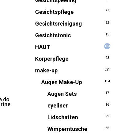
Gesichtspeeling
Gesichtspflege
82
Gesichtsreinigung
32
Gesichtstonic
15
HAUT
134
Körperpflege
23
make-up
521
Augen Make-Up
154
Augen Sets
17
o
a do
rine
eyeliner
16
licher
tueller
eis
Lidschatten
99
:
1,76.
Wimperntusche
35