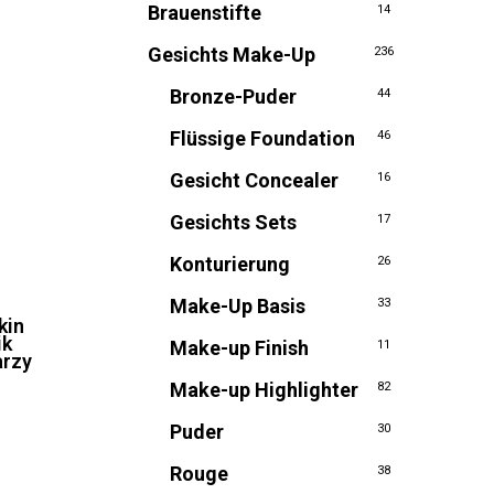
Brauenstifte
14
Gesichts Make-Up
236
Bronze-Puder
44
Flüssige Foundation
46
Gesicht Concealer
16
Gesichts Sets
17
Konturierung
26
Make-Up Basis
33
kin
ik
Make-up Finish
11
arzy
Make-up Highlighter
82
icher
ueller
is
Puder
30
,56.
Rouge
38