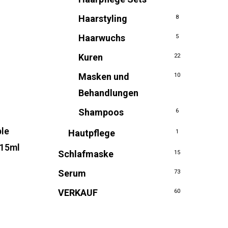
Haarstyling
8
Haarwuchs
5
Kuren
22
Masken und
10
Behandlungen
Shampoos
6
le
Hautpflege
1
r
115ml
Schlafmaske
15
icher
ueller
is
Serum
73
,96.
VERKAUF
60