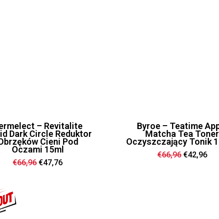
ermelect – Revitalite
Byroe – Teatime App
id Dark Circle Reduktor
Matcha Tea Tone
Obrzęków Cieni Pod
Oczyszczający Tonik 
Oczami 15ml
Ursprüngl
Akt
€
66,96
€
42,96
Preis
Pre
Ursprünglicher
Aktueller
€
66,96
€
47,76
war:
ist:
Preis
Preis
€66,96
€42
war:
ist:
€66,96
€47,76.