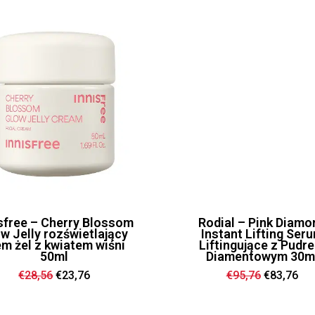
sfree – Cherry Blossom
Rodial – Pink Diamo
w Jelly rozświetlający
Instant Lifting Ser
em żel z kwiatem wiśni
Liftingujące z Pudr
50ml
Diamentowym 30m
Ursprünglicher
Aktueller
Ursprüngl
Akt
€
28,56
€
23,76
€
95,76
€
83,76
Preis
Preis
Preis
Pre
war:
ist:
war:
ist:
€28,56
€23,76.
€95,76
€83