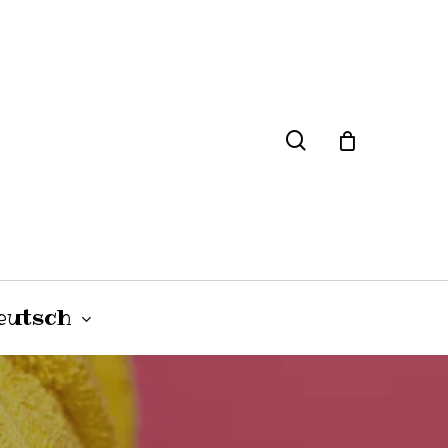
search
Close
Cart
eutsch
olski
(
Polnisch
)
HAAR