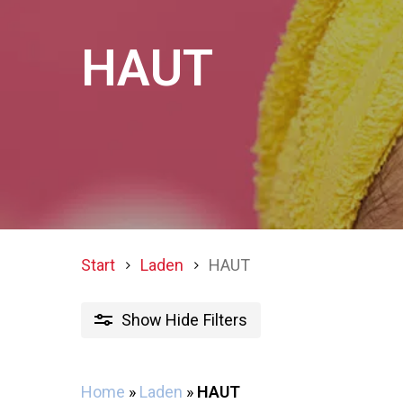
Brauenstifte
Augen Make-Up
HAUT
Gesichts Make-Up
Lippen
Start
Laden
HAUT
Show
Hide
Filters
Home
»
Laden
»
HAUT