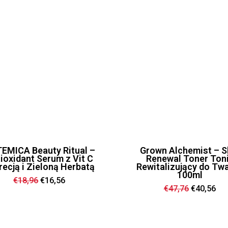
EMICA Beauty Ritual –
Grown Alchemist – S
ioxidant Serum z Vit C
Renewal Toner Ton
recją i Zieloną Herbatą
Rewitalizujący do Tw
100ml
Ursprünglicher
Aktueller
€
18,96
€
16,56
Preis
Preis
Ursprüngl
Akt
€
47,76
€
40,56
war:
ist:
Preis
Pre
€18,96
€16,56.
war:
ist:
€47,76
€40