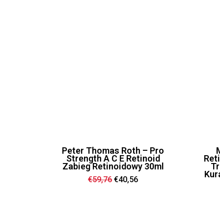
Peter Thomas Roth – Pro
Strength A C E Retinoid
Ret
Zabieg Retinoidowy 30ml
Tr
Kur
Ursprünglicher
Aktueller
€
59,76
€
40,56
Preis
Preis
war:
ist:
€59,76
€40,56.