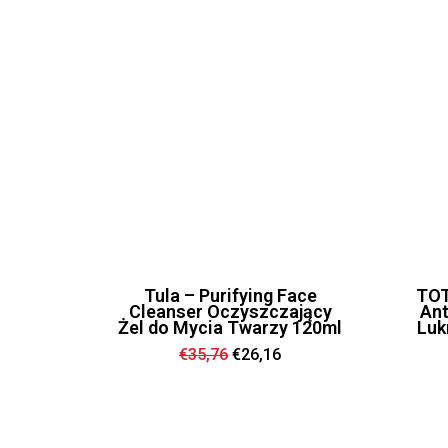
Tula – Purifying Face
TOT
Cleanser Oczyszczający
Ant
Żel do Mycia Twarzy 120ml
Luk
Ursprünglicher
Aktueller
€
35,76
€
26,16
Preis
Preis
war:
ist:
€35,76
€26,16.