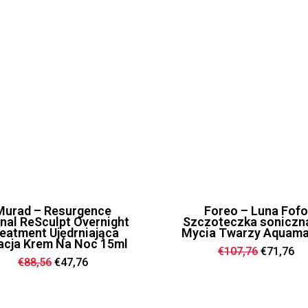
Murad – Resurgence
Foreo – Luna Fof
inal ReSculpt Overnight
Szczoteczka soniczn
eatment Ujędrniająca
Mycia Twarzy Aquama
acja Krem Na Noc 15ml
Ursprüng
Ak
€
107,76
€
71,76
Preis
Pr
Ursprünglicher
Aktueller
€
88,56
€
47,76
war:
ist
Preis
Preis
€107,76
€7
war:
ist:
€88,56
€47,76.