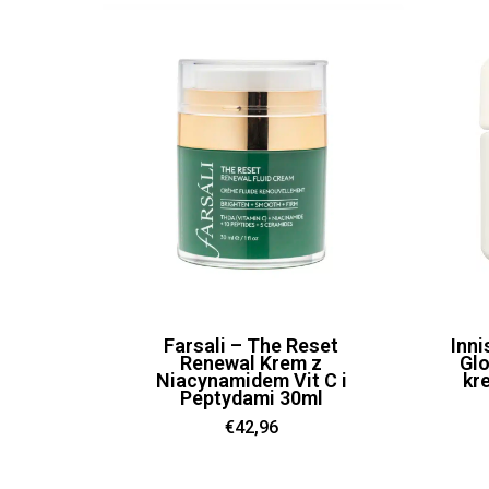
Farsali – The Reset
Inni
Renewal Krem z
Glo
Niacynamidem Vit C i
kr
Peptydami 30ml
€
42,96