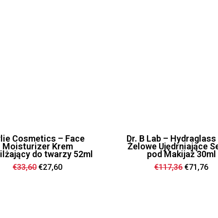
lie Cosmetics – Face
Dr. B Lab – Hydraglass
Moisturizer Krem
Żelowe Ujędrniające 
lżający do twarzy 52ml
pod Makijaż 30ml
Ursprünglicher
Aktueller
Ursprüng
Ak
€
33,60
€
27,60
€
117,36
€
71,76
Preis
Preis
Preis
Pr
war:
ist:
war:
ist
€33,60
€27,60.
€117,36
€7