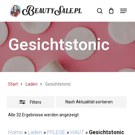
Skip
Menu
search
Cart
to
Close
Close
Cart
main
Filters
content
Gesichtstonic
Start
Laden
Gesichtstonic
Filters
Nach
Alle 32 Ergebnisse werden angezeigt
Aktualität
sortiert
Home
»
Laden
»
PFLEGE
»
HAUT
»
Gesichtstonic