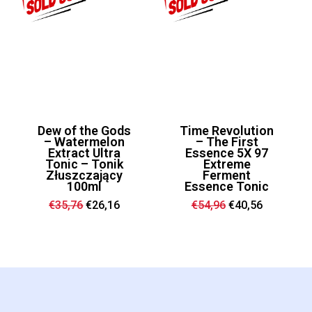
Dew of the Gods
Time Revolution
– Watermelon
– The First
Extract Ultra
Essence 5X 97
Tonic – Tonik
Extreme
Złuszczający
Ferment
100ml
Essence Tonic
Ursprünglicher
Aktueller
Ursprünglicher
Aktueller
€
35,76
€
26,16
€
54,96
€
40,56
Preis
Preis
Preis
Preis
war:
ist:
war:
ist:
€35,76
€26,16.
€54,96
€40,56.