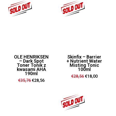
OLE HENRIKSEN
Skinfix – Barrier
– Dark Spot
+ Nutrient Water
Toner Tonik z
Misting Tonic
kwasami AHA
100ml
190ml
Ursprünglicher
Aktueller
€
28,56
€
18,00
Preis
Preis
Ursprünglicher
Aktueller
€
35,76
€
28,56
war:
ist:
Preis
Preis
€28,56
€18,00.
war:
ist:
€35,76
€28,56.