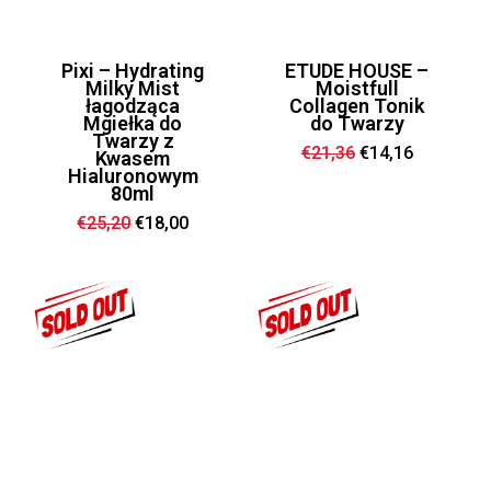
Pixi – Hydrating
ETUDE HOUSE –
Milky Mist
Moistfull
łagodząca
Collagen Tonik
Mgiełka do
do Twarzy
Twarzy z
Ursprünglicher
Aktueller
€
21,36
€
14,16
Kwasem
Preis
Preis
Hialuronowym
war:
ist:
80ml
€21,36
€14,16.
Ursprünglicher
Aktueller
€
25,20
€
18,00
Preis
Preis
war:
ist:
€25,20
€18,00.