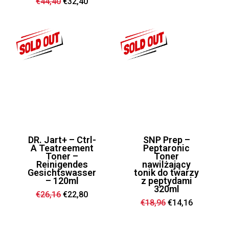
Ursprünglicher
Aktueller
€
44,40
€
32,40
Preis
Preis
war:
ist:
€44,40
€32,40.
DR. Jart+ – Ctrl-
SNP Prep –
A Teatreement
Peptaronic
Toner –
Toner
Reinigendes
nawilżający
Gesichtswasser
tonik do twarzy
– 120ml
z peptydami
320ml
Ursprünglicher
Aktueller
€
26,16
€
22,80
Preis
Preis
Ursprünglicher
Aktueller
€
18,96
€
14,16
war:
ist:
Preis
Preis
€26,16
€22,80.
war:
ist:
€18,96
€14,16.