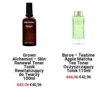
Grown
Byroe – Teatime
Alchemist – Skin
Apple Matcha
Renewal Toner
Tea Toner
Tonik
Oczyszczający
Rewitalizujący
Tonik 115ml
do Twarzy
Ursprünglicher
Aktueller
€
66,96
€
42,96
100ml
Preis
Preis
war:
ist:
Ursprünglicher
Aktueller
€
47,76
€
40,56
€66,96
€42,96.
Preis
Preis
war:
ist:
€47,76
€40,56.