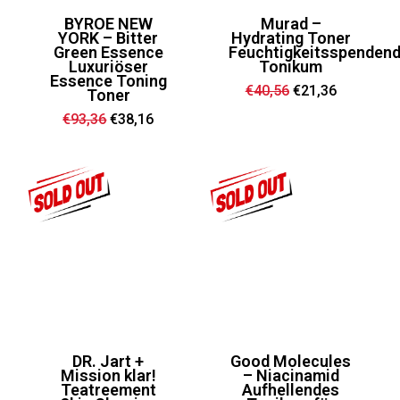
BYROE NEW
Murad –
YORK – Bitter
Hydrating Toner
Green Essence
Feuchtigkeitsspenden
Luxuriöser
Tonikum
Essence Toning
Ursprünglicher
Aktueller
€
40,56
€
21,36
Toner
Preis
Preis
war:
ist:
Ursprünglicher
Aktueller
€
93,36
€
38,16
€40,56
€21,36.
Preis
Preis
war:
ist:
€93,36
€38,16.
DR. Jart +
Good Molecules
Mission klar!
– Niacinamid
Teatreement
Aufhellendes