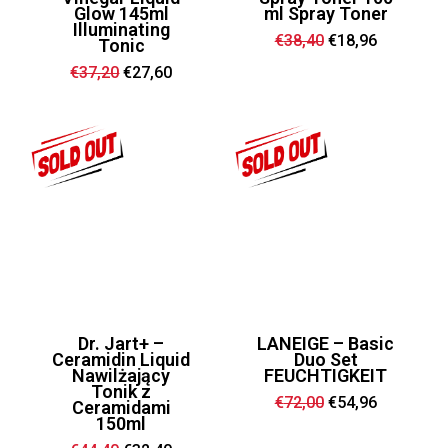
Glow 145ml
ml Spray Toner
Illuminating
Ursprünglicher
Aktueller
€
38,40
€
18,96
Tonic
Preis
Preis
war:
ist:
Ursprünglicher
Aktueller
€
37,20
€
27,60
€38,40
€18,96.
Preis
Preis
war:
ist:
€37,20
€27,60.
Dr. Jart+ –
LANEIGE – Basic
Ceramidin Liquid
Duo Set
Nawilżający
FEUCHTIGKEIT
Tonik z
Ursprünglicher
Aktueller
€
72,00
€
54,96
Ceramidami
Preis
Preis
150ml
war:
ist:
€72,00
€54,96.