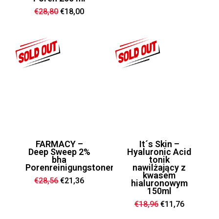
Preis
Preis
war:
ist:
Ursprünglicher
Aktueller
€
28,80
€
18,00
€30,96
€25,20.
Preis
Preis
war:
ist:
€28,80
€18,00.
FARMACY –
It´s Skin –
Deep Sweep 2%
Hyaluronic Acid
bha
tonik
Porenreinigungstoner
nawilżający z
kwasem
Ursprünglicher
Aktueller
€
28,56
€
21,36
hialuronowym
Preis
Preis
150ml
war:
ist:
€28,56
€21,36.
Ursprünglicher
Aktueller
€
18,96
€
11,76
Preis
Preis
war:
ist: