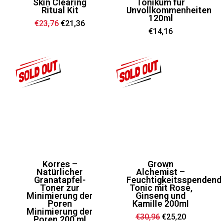
Skin Clearing
Tonikum für
Ritual Kit
Unvollkommenheiten
120ml
Ursprünglicher
Aktueller
€
23,76
€
21,36
Preis
Preis
€
14,16
war:
ist:
€23,76
€21,36.
Korres –
Grown
Natürlicher
Alchemist –
Granatapfel-
Feuchtigkeitsspenden
Toner zur
Tonic mit Rose,
Minimierung der
Ginseng und
Poren
Kamille 200ml
Minimierung der
Ursprünglicher
Aktueller
€
30,96
€
25,20
Poren 200 ml