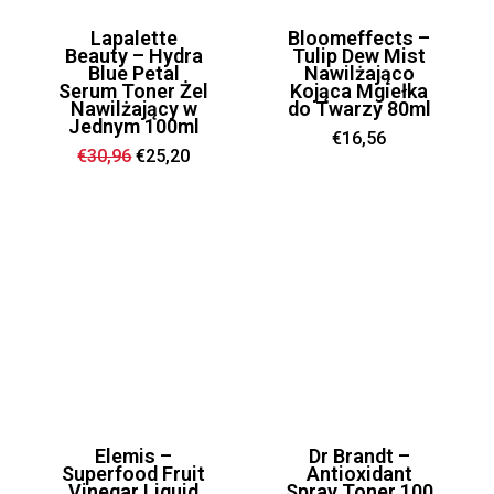
Lapalette
Bloomeffects –
Beauty – Hydra
Tulip Dew Mist
Blue Petal
Nawilżająco
Serum Toner Żel
Kojąca Mgiełka
Nawilżający w
do Twarzy 80ml
Jednym 100ml
€
16,56
Ursprünglicher
Aktueller
€
30,96
€
25,20
Preis
Preis
war:
ist:
€30,96
€25,20.
Elemis –
Dr Brandt –
Superfood Fruit
Antioxidant
Vinegar Liquid
Spray Toner 100