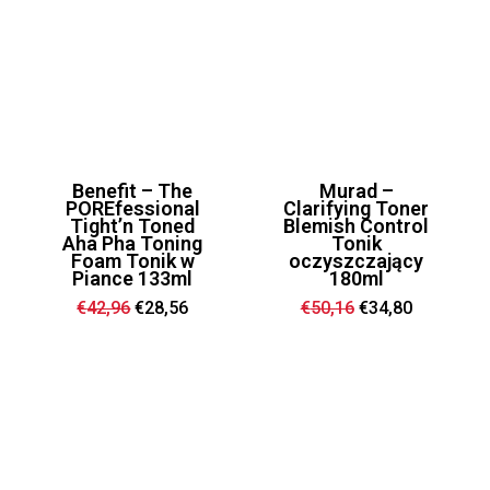
Benefit – The
Murad –
POREfessional
Clarifying Toner
Tight’n Toned
Blemish Control
Aha Pha Toning
Tonik
Foam Tonik w
oczyszczający
Piance 133ml
180ml
Ursprünglicher
Aktueller
Ursprünglicher
Aktueller
€
42,96
€
28,56
€
50,16
€
34,80
Preis
Preis
Preis
Preis
war:
ist:
war:
ist:
€42,96
€28,56.
€50,16
€34,80.