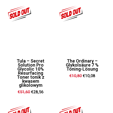
€18,96
€11,76.
Tula – Secret
The Ordinary –
Solution Pro
Glykolsäure 7 %
Glycolic 10%
Toning-Lösung
Resurfacing
Ursprünglicher
Aktueller
€
10,80
€
10,08
Toner tonik z
Preis
Preis
kwasem
war:
ist:
glikolowym
€10,80
€10,08.
Ursprünglicher
Aktueller
€
51,60
€
28,56
Preis
Preis
war:
ist:
€51,60
€28,56.