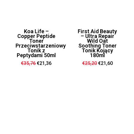
Koa Life –
First Aid Beauty
Copper Peptide
– Ultra Repair
Toner
Wild Oat
Przeciwstarzeniowy
Soothing Toner
Tonik z
Tonik Kojący
Peptydami 50ml
180ml
Ursprünglicher
Aktueller
Ursprünglicher
Aktueller
€
35,76
€
21,36
€
25,20
€
21,60
Preis
Preis
Preis
Preis
war:
ist:
war:
ist:
€35,76
€21,36.
€25,20
€21,60.