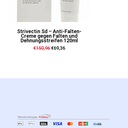
Strivectin Sd – Anti-Falten-
Creme gegen Falten und
Dehnungsstreifen 120ml
Ursprünglicher
Aktueller
€
150,96
€
69,36
Preis
Preis
war:
ist:
€150,96
€69,36.