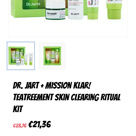
DR. Jart + Mission klar!
Teatreement Skin Clearing Ritual
Kit
Ursprünglicher
Aktueller
€
21,36
€
23,76
Preis
Preis