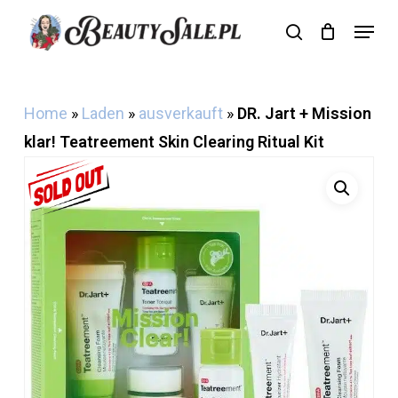
Skip
Menu
search
Cart
to
Close
Cart
main
content
Home
»
Laden
»
ausverkauft
»
DR. Jart + Mission
klar! Teatreement Skin Clearing Ritual Kit