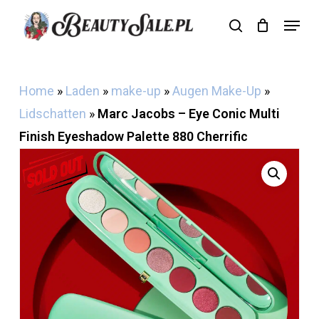
Skip
Menu
search
Cart
to
Close
Cart
main
content
Home
»
Laden
»
make-up
»
Augen Make-Up
»
Lidschatten
»
Marc Jacobs – Eye Conic Multi
Finish Eyeshadow Palette 880 Cherrific