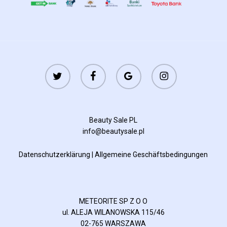
twitter
facebook
google-
instagram
plus
Beauty Sale PL
info@beautysale.pl
Datenschutzerklärung
|
Allgemeine Geschäftsbedingungen
METEORITE SP Z O O
ul. ALEJA WILANOWSKA 115/46
02-765 WARSZAWA