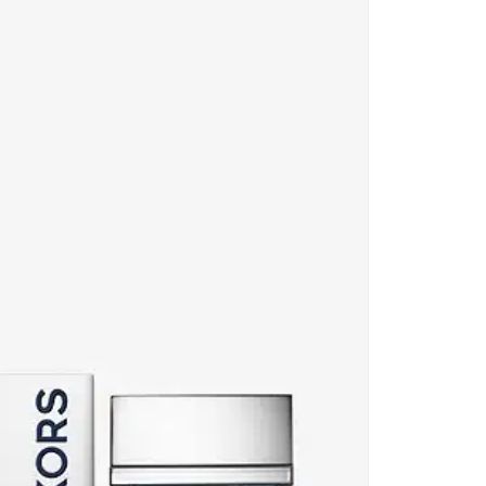
€
6
cen
Mi
ei
di
is
sc
An
En