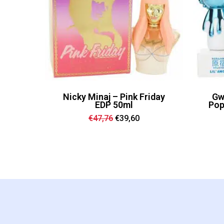
Nicky Minaj – Pink Friday
Gw
EDP 50ml
Pop
Ursprünglicher
Aktueller
€
47,76
€
39,60
Preis
Preis
war:
ist:
€47,76
€39,60.