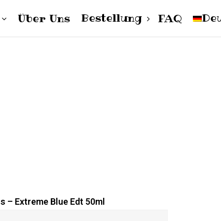
Bestellung
De
Über Uns
FAQ
Cart
Damen
Herren
polski
Unisex
Englis
s – Extreme Blue Edt 50ml