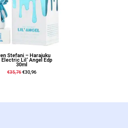
en Stefani – Harajuku
 Electric Lil‘ Angel Edp
30ml
Ursprünglicher
Aktueller
€
35,76
€
30,96
Preis
Preis
war:
ist:
€35,76
€30,96.