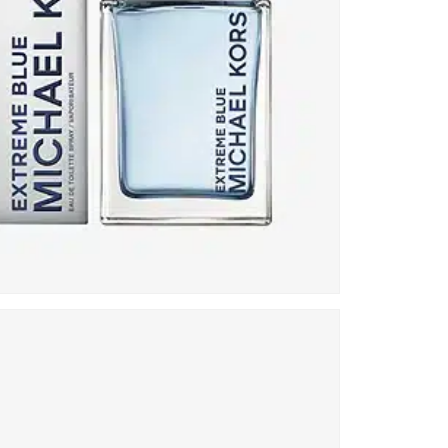
be
He
vo
un
hül
We
vo