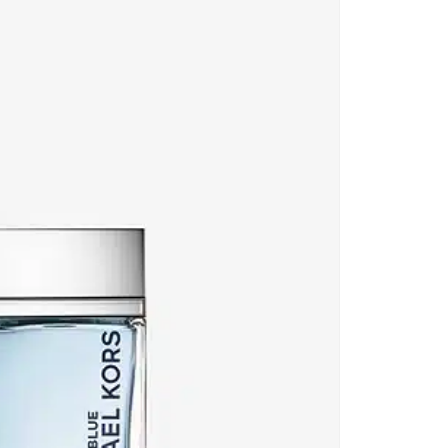
Kat
Ko
Ka
He
Ba
Thi