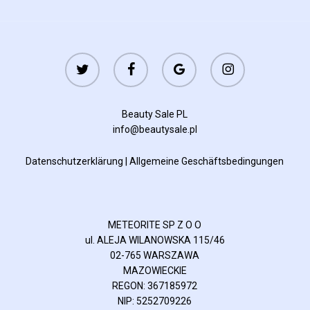
twitter
facebook
google-
instagram
plus
Beauty Sale PL
info@beautysale.pl
Datenschutzerklärung
|
Allgemeine Geschäftsbedingungen
METEORITE SP Z O O
ul. ALEJA WILANOWSKA 115/46
02-765 WARSZAWA
MAZOWIECKIE
REGON: 367185972
NIP: 5252709226