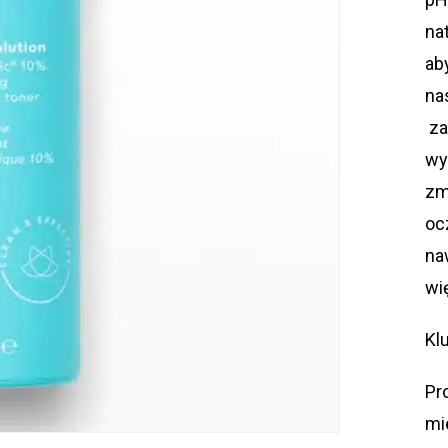
na
ab
na
za
wy
zm
oc
na
wi
Kl
Pr
mi