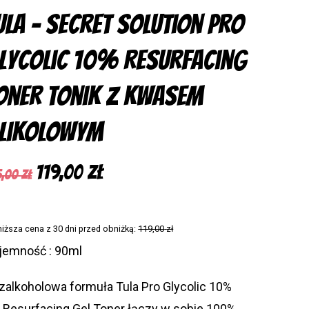
ula – Secret Solution Pro
Deutsch
(
niemiecki
)
lycolic 10% Resurfacing
oner tonik z kwasem
likolowym
Pierwotna
Aktualna
119,00
zł
5,00
zł
cena
cena
wynosiła:
wynosi:
niższa cena z 30 dni przed obniżką:
119,00
zł
215,00 zł.
119,00 zł.
jemność : 90ml
zalkoholowa formuła Tula Pro Glycolic 10%
 Resurfacing Gel Toner łączy w sobie 100%