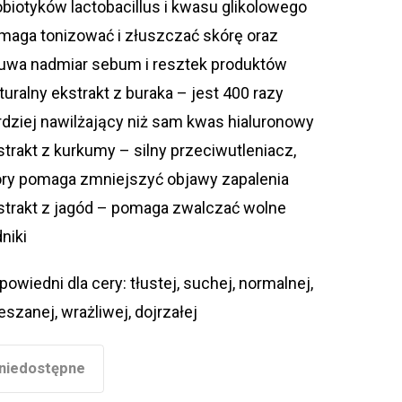
obiotyków lactobacillus i kwasu glikolowego
maga tonizować i złuszczać skórę oraz
uwa nadmiar sebum i resztek produktów
turalny ekstrakt z buraka – jest 400 razy
rdziej nawilżający niż sam kwas hialuronowy
strakt z kurkumy – silny przeciwutleniacz,
óry pomaga zmniejszyć objawy zapalenia
strakt z jagód – pomaga zwalczać wolne
niki
powiedni dla cery: tłustej, suchej, normalnej,
eszanej, wrażliwej, dojrzałej
niedostępne