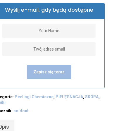
Wyślij e-mail, gdy będą dostępne
Zapisz się teraz
egorie:
Peelingi Chemiczne
,
PIELĘGNACJA
,
SKÓRA
,
iki
acznik:
soldout
Opis