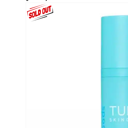
BRWI
OCZY
TWARZ
USTA