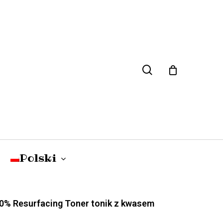
search
Close
Cart
Polski
English
(
angielski
)
 10% Resurfacing Toner tonik z kwasem
WLOSY