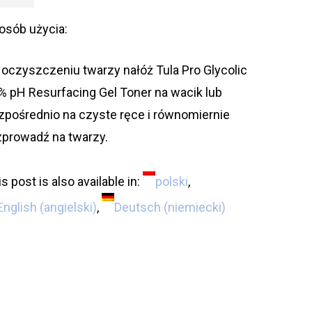
osób użycia:
 oczyszczeniu twarzy nałóż Tula Pro Glycolic
% pH Resurfacing Gel Toner na wacik lub
zpośrednio na czyste ręce i równomiernie
zprowadź na twarzy.
s post is also available in:
polski
English
(
angielski
)
Deutsch
(
niemiecki
)