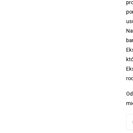
pr
po
us
Na
ba
Ek
kt
Ek
rod
Od
mi