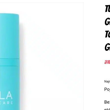
MĘSKIE
T
UNISEX
G
T
g
21
Naj
Po
Be
pH