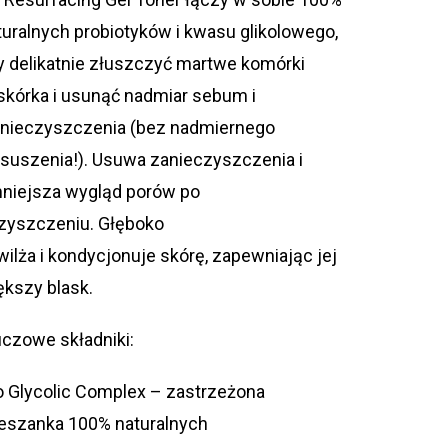
turalnych probiotyków i kwasu glikolowego,
y delikatnie złuszczyć martwe komórki
skórka i usunąć nadmiar sebum i
nieczyszczenia (bez nadmiernego
suszenia!). Usuwa zanieczyszczenia i
niejsza wygląd porów po
zyszczeniu. Głęboko
wilża i kondycjonuje skórę, zapewniając jej
ększy blask.
uczowe składniki:
o Glycolic Complex – zastrzeżona
eszanka 100% naturalnych