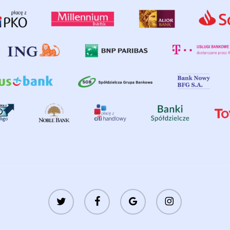
twitter
facebook
google-
instagram
plus